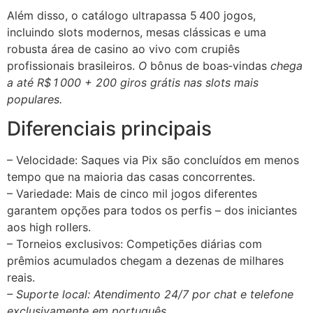
Além disso, o catálogo ultrapassa 5 400 jogos,
incluindo slots modernos, mesas clássicas e uma
robusta área de casino ao vivo com crupiês
profissionais brasileiros.
O
bônus de boas‑vindas
chega
a até R$ 1 000 + 200 giros grátis nas slots mais
populares.
Diferenciais principais
– Velocidade: Saques via Pix são concluídos em menos
tempo que na maioria das casas concorrentes.
– Variedade: Mais de cinco mil jogos diferentes
garantem opções para todos os perfis – dos iniciantes
aos high rollers.
– Torneios exclusivos: Competições diárias com
prêmios acumulados chegam a dezenas de milhares
reais.
– Suporte local: Atendimento 24/7 por chat e telefone
exclusivamente em português.