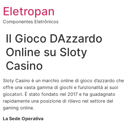
Eletropan
Componentes Eletrônicos
Il Gioco DAzzardo
Online su Sloty
Casino
Sloty Casino è un marchio online di gioco d’azzardo che
offre una vasta gamma di giochi e funzionalità ai suoi
giocatori. È stato fondato nel 2017 e ha guadagnato
rapidamente una posizione di rilievo nel settore del
gaming online.
La Sede Operativa