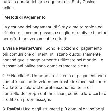
tutta la durata del loro soggiorno su Sloty Casino
online.
I Metodi di Pagamento
La gestione dei pagamenti di Sloty è molto rapida ed
efficiente. I membri possono scegliere tra diversi metodi
per effettuare versamenti e ritirati:
1.
Visa e MasterCard
: Sono le opzioni di pagamento
più comuni che gli utenti utilizzano quotidianamente,
nonché quelle maggiormente utilizzate nel mondo. Le
transazioni online sono completamente sicure.
2. **Neteller**: Un popolare sistema di pagamenti web
che offre un modo veloce per trasferire fondi sul conto.
È adatto a coloro che preferiscono mantenere il
controllo dei propri dati finanziari, come le loro carte di
credito o i propri assegni.
3.
PayPal
: Uno degli strumenti più comuni online oggi