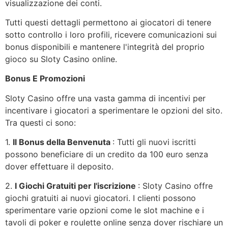
visualizzazione dei conti.
Tutti questi dettagli permettono ai giocatori di tenere
sotto controllo i loro profili, ricevere comunicazioni sui
bonus disponibili e mantenere l'integrità del proprio
gioco su Sloty Casino online.
Bonus E Promozioni
Sloty Casino offre una vasta gamma di incentivi per
incentivare i giocatori a sperimentare le opzioni del sito.
Tra questi ci sono:
1.
Il Bonus della Benvenuta
: Tutti gli nuovi iscritti
possono beneficiare di un credito da 100 euro senza
dover effettuare il deposito.
2.
I Giochi Gratuiti per l'iscrizione
: Sloty Casino offre
giochi gratuiti ai nuovi giocatori. I clienti possono
sperimentare varie opzioni come le slot machine e i
tavoli di poker e roulette online senza dover rischiare un