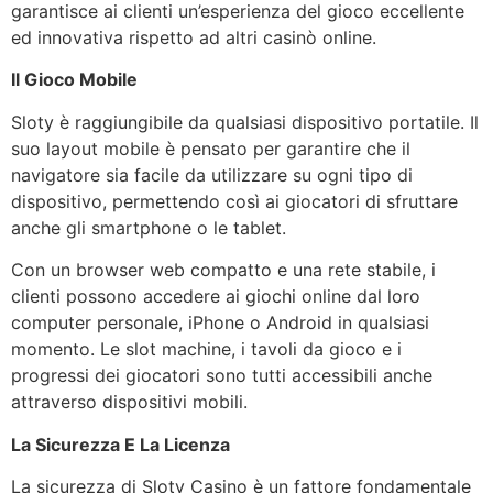
garantisce ai clienti un’esperienza del gioco eccellente
ed innovativa rispetto ad altri casinò online.
Il Gioco Mobile
Sloty è raggiungibile da qualsiasi dispositivo portatile. Il
suo layout mobile è pensato per garantire che il
navigatore sia facile da utilizzare su ogni tipo di
dispositivo, permettendo così ai giocatori di sfruttare
anche gli smartphone o le tablet.
Con un browser web compatto e una rete stabile, i
clienti possono accedere ai giochi online dal loro
computer personale, iPhone o Android in qualsiasi
momento. Le slot machine, i tavoli da gioco e i
progressi dei giocatori sono tutti accessibili anche
attraverso dispositivi mobili.
La Sicurezza E La Licenza
La sicurezza di Sloty Casino è un fattore fondamentale