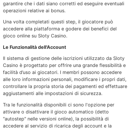
garantire che i dati siano corretti ed eseguire eventuali
operazioni relative ai bonus.
Una volta completati questi step, il giocatore può
accedere alla piattaforma e godere dei benefici del
gioco online su Sloty Casino.
Le Funzionalità dell'Account
Il sistema di gestione delle iscrizioni utilizzato da Sloty
Casino è progettato per offrire una grande flessibilità e
facilità d’uso ai giocatori. I membri possono accedere
alle loro informazioni personali, modificare i propri dati,
controllare la propria storia dei pagamenti ed effettuare
aggiustamenti alle impostazioni di sicurezza.
Tra le funzionalità disponibili ci sono l'opzione per
attivare o disattivare il gioco automatico (detto
"autostep" nelle versioni online), la possibilità di
accedere al servizio di ricarica degli account e la