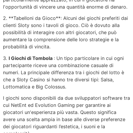
l'opportunità di vincere una quantità enorme di denaro.
2. **Tabelloni da Gioco**: Alcuni dei giochi preferiti dai
clienti Sloty sono i tavoli di gioco. Ciò è dovuto alla
possibilità di interagire con altri giocatori, che può
aumentare la comprensione delle loro strategie e la
probabilità di vincita.
3.
I Giochi di Tombola
: Un tipo particolare in cui ogni
partecipante riceve una combinazione casuale di
numeri. La principale differenza tra i giochi del lotto è
che a Sloty Casino si hanno tre diversi tipi: Salsa,
Lottomatica e Big Colossus.
I giochi sono disponibili da due sviluppatori software tra
cui NetEnt ed Evolution Gaming per garantire ai
giocatori un'esperienza più vasta. Questo significa
avere una scelta ampia in base alle diverse preferenze
dei giocatori riguardanti l’estetica, i suoni e la