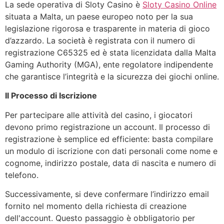
La sede operativa di Sloty Casino è
Sloty Casino Online
situata a Malta, un paese europeo noto per la sua
legislazione rigorosa e trasparente in materia di gioco
d’azzardo. La società è registrata con il numero di
registrazione C65325 ed è stata licenzidata dalla Malta
Gaming Authority (MGA), ente regolatore indipendente
che garantisce l’integrità e la sicurezza dei giochi online.
Il Processo di Iscrizione
Per partecipare alle attività del casino, i giocatori
devono primo registrazione un account. Il processo di
registrazione è semplice ed efficiente: basta compilare
un modulo di iscrizione con dati personali come nome e
cognome, indirizzo postale, data di nascita e numero di
telefono.
Successivamente, si deve confermare l’indirizzo email
fornito nel momento della richiesta di creazione
dell'account. Questo passaggio è obbligatorio per