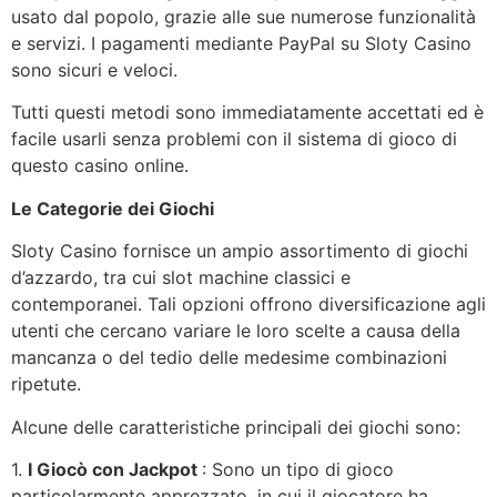
usato dal popolo, grazie alle sue numerose funzionalità
e servizi. I pagamenti mediante PayPal su Sloty Casino
sono sicuri e veloci.
Tutti questi metodi sono immediatamente accettati ed è
facile usarli senza problemi con il sistema di gioco di
questo casino online.
Le Categorie dei Giochi
Sloty Casino fornisce un ampio assortimento di giochi
d’azzardo, tra cui slot machine classici e
contemporanei. Tali opzioni offrono diversificazione agli
utenti che cercano variare le loro scelte a causa della
mancanza o del tedio delle medesime combinazioni
ripetute.
Alcune delle caratteristiche principali dei giochi sono:
1.
I Giocò con Jackpot
: Sono un tipo di gioco
particolarmente apprezzato, in cui il giocatore ha