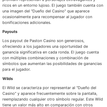
ricos en un entorno lujoso. El juego también cuenta con
una imagen del "Dueño del Casino" que aparece
ocasionalmente para recompensar al jugador con
bonificaciones adicionales.
Payouts
Los payout de Paston Casino son generosos,
ofreciendo a los jugadores una oportunidad de
ganancia significativa en cada ronda. El juego cuenta
con múltiples combinaciones y combinación de
símbolos que aumentan las posibilidades de ganancias
para el jugador.
Wilds
El Wild se caracteriza por representar al "Dueño del
Casino" y aparece frecuentemente sobre la pantalla,
reemplazando cualquier otro símbolo regular. Este Wild
tiene un valor más alto en comparación con otros