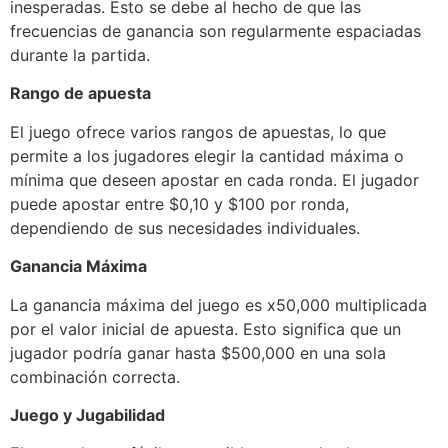
inesperadas. Esto se debe al hecho de que las
frecuencias de ganancia son regularmente espaciadas
durante la partida.
Rango de apuesta
El juego ofrece varios rangos de apuestas, lo que
permite a los jugadores elegir la cantidad máxima o
mínima que deseen apostar en cada ronda. El jugador
puede apostar entre $0,10 y $100 por ronda,
dependiendo de sus necesidades individuales.
Ganancia Máxima
La ganancia máxima del juego es x50,000 multiplicada
por el valor inicial de apuesta. Esto significa que un
jugador podría ganar hasta $500,000 en una sola
combinación correcta.
Juego y Jugabilidad