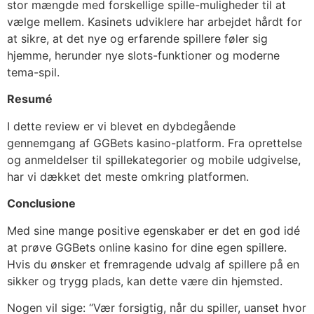
stor mængde med forskellige spille-muligheder til at
vælge mellem. Kasinets udviklere har arbejdet hårdt for
at sikre, at det nye og erfarende spillere føler sig
hjemme, herunder nye slots-funktioner og moderne
tema-spil.
Resumé
I dette review er vi blevet en dybdegående
gennemgang af GGBets kasino-platform. Fra oprettelse
og anmeldelser til spillekategorier og mobile udgivelse,
har vi dækket det meste omkring platformen.
Conclusione
Med sine mange positive egenskaber er det en god idé
at prøve GGBets online kasino for dine egen spillere.
Hvis du ønsker et fremragende udvalg af spillere på en
sikker og trygg plads, kan dette være din hjemsted.
Nogen vil sige: “Vær forsigtig, når du spiller, uanset hvor