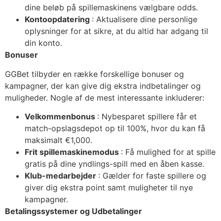
dine beløb på spillemaskinens vælgbare odds.
Kontoopdatering
: Aktualisere dine personlige
oplysninger for at sikre, at du altid har adgang til
din konto.
Bonuser
GGBet tilbyder en række forskellige bonuser og
kampagner, der kan give dig ekstra indbetalinger og
muligheder. Nogle af de mest interessante inkluderer:
Velkommenbonus
: Nybesparet spillere får et
match-opslagsdepot op til 100%, hvor du kan få
maksimalt €1,000.
Frit spillemaskinemodus
: Få mulighed for at spille
gratis på dine yndlings-spill med en åben kasse.
Klub-medarbejder
: Gælder for faste spillere og
giver dig ekstra point samt muligheter til nye
kampagner.
Betalingssystemer og Udbetalinger