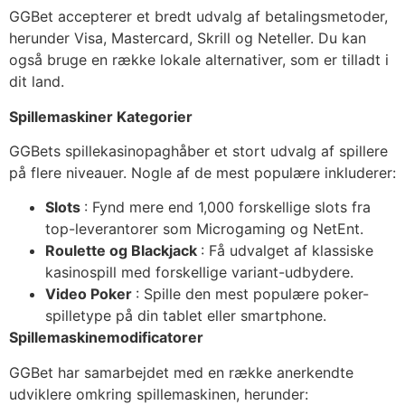
GGBet accepterer et bredt udvalg af betalingsmetoder,
herunder Visa, Mastercard, Skrill og Neteller. Du kan
også bruge en række lokale alternativer, som er tilladt i
dit land.
Spillemaskiner Kategorier
GGBets spillekasinopaghåber et stort udvalg af spillere
på flere niveauer. Nogle af de mest populære inkluderer:
Slots
: Fynd mere end 1,000 forskellige slots fra
top-leverantorer som Microgaming og NetEnt.
Roulette og Blackjack
: Få udvalget af klassiske
kasinospill med forskellige variant-udbydere.
Video Poker
: Spille den mest populære poker-
spilletype på din tablet eller smartphone.
Spillemaskinemodificatorer
GGBet har samarbejdet med en række anerkendte
udviklere omkring spillemaskinen, herunder: