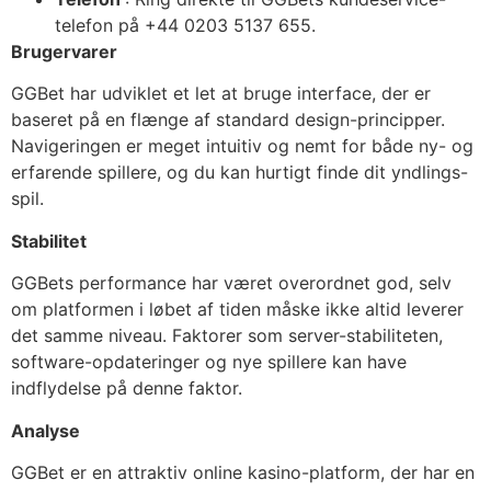
telefon på +44 0203 5137 655.
Brugervarer
GGBet har udviklet et let at bruge interface, der er
baseret på en flænge af standard design-principper.
Navigeringen er meget intuitiv og nemt for både ny- og
erfarende spillere, og du kan hurtigt finde dit yndlings-
spil.
Stabilitet
GGBets performance har været overordnet god, selv
om platformen i løbet af tiden måske ikke altid leverer
det samme niveau. Faktorer som server-stabiliteten,
software-opdateringer og nye spillere kan have
indflydelse på denne faktor.
Analyse
GGBet er en attraktiv online kasino-platform, der har en