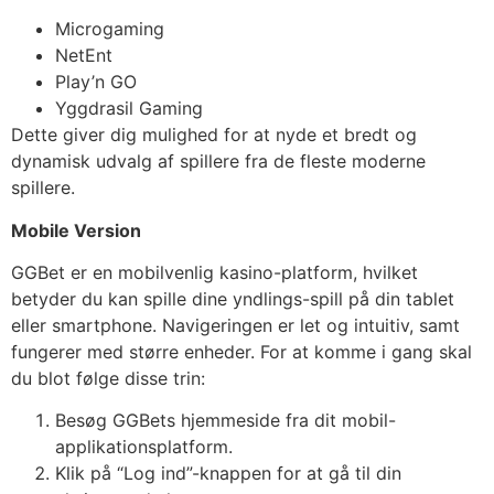
Microgaming
NetEnt
Play’n GO
Yggdrasil Gaming
Dette giver dig mulighed for at nyde et bredt og
dynamisk udvalg af spillere fra de fleste moderne
spillere.
Mobile Version
GGBet er en mobilvenlig kasino-platform, hvilket
betyder du kan spille dine yndlings-spill på din tablet
eller smartphone. Navigeringen er let og intuitiv, samt
fungerer med større enheder. For at komme i gang skal
du blot følge disse trin:
Besøg GGBets hjemmeside fra dit mobil-
applikationsplatform.
Klik på “Log ind”-knappen for at gå til din