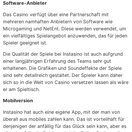
Software-Anbieter
Das Casino verfügt über eine Partnerschaft mit
mehreren namhaften Anbietern von Software wie
Microgaming und NetEnt. Diese werden verwendet, um
ein vielfältiges Spielangebot anzuwenden, das für jeden
Spieler geeignet ist.
Die Qualität der Spiele bei Instasino ist auch aufgrund
einer langjährigen Erfahrung des Teams sehr gut
erhaltenen. Die Grafiken und Soundeffekte der Spiele
sind sehr detailreich gestaltet. Der Spieler kann daher
sich so in die Welt von Casino versetzen lassen als wäre
er am Spieltisch.
Mobilversion
Instasino hat auch eine eigene App, mit der man von
überall aus mobiles zahlen kann. Das ist vorteilhaft für
denjenigen der anfällig für das Glück sein kann, aber es