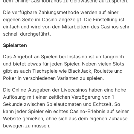
dem Online-Casinobrands zu Geldwäsche aufzuspüren.
Die verfügbare Zahlungsmethode werden auf einer
eigenen Seite im Casino angezeigt. Die Einstellung ist
einfach und wird von den Mitarbeitern des Casinos sehr
schnell durchgeführt.
Spielarten
Das Angebot an Spielen bei Instasino ist umfangreich
und bietet etwas für jeden Spieler. Neben vielen Slots
gibt es auch Tischspiele wie BlackJack, Roulette und
Poker in verschiedenen Varianten zu spielen.
Die Online-Ausgaben der Livecasinos haben eine hohe
Auflösung mit einer zeitlichen Verzögerung von 1
Sekunde zwischen Spielautomaten und Echtzeit. So
kann jeder Spieler ein echtes Casino-Erlebnis auf seiner
Website genießen, ohne sich aus dem eigenen Zuhause
bewegen zu müssen.