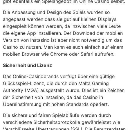
gibt ebenfalls ein Spielangebot im Online Casino selbst.
Die Anpassung und Design des Spiels wurden so
angepasst werden dass sie gut auf kleinen Displays
eingespielt können werden, da inzwischen viele Leute
die eigene App installieren. Der Download der mobilen
Version von Instasino ist aber nicht notwendig um das
Casino zu nutzen. Man kann es auch einfach auf einem
mobilen Browser wie Chrome oder Safari aufrufen.
Sicherheit und Lizenz
Das Online-Casinobrands verfügt über eine gültige
Glücksspiel-Lizenz, die durch den Malta Gaming
Authority (MGA) ausgestellt wurde. Dies ist ein Zeichen
der Sicherheit von Instasino, da das Casino in
Übereinstimmung mit hohen Standards operiert.
Die sichere und fairen Spielabläufe werden durch
verschiedene Sicherheitsprotokolle gewährleistet wie
Verschlüsselte Übertragungen (SSL). Die Benutzerdaten