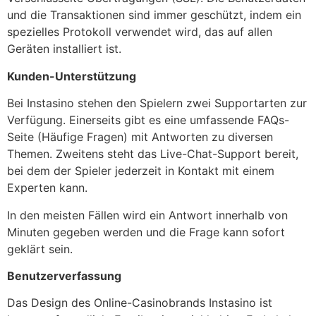
und die Transaktionen sind immer geschützt, indem ein
spezielles Protokoll verwendet wird, das auf allen
Geräten installiert ist.
Kunden-Unterstützung
Bei Instasino stehen den Spielern zwei Supportarten zur
Verfügung. Einerseits gibt es eine umfassende FAQs-
Seite (Häufige Fragen) mit Antworten zu diversen
Themen. Zweitens steht das Live-Chat-Support bereit,
bei dem der Spieler jederzeit in Kontakt mit einem
Experten kann.
In den meisten Fällen wird ein Antwort innerhalb von
Minuten gegeben werden und die Frage kann sofort
geklärt sein.
Benutzerverfassung
Das Design des Online-Casinobrands Instasino ist