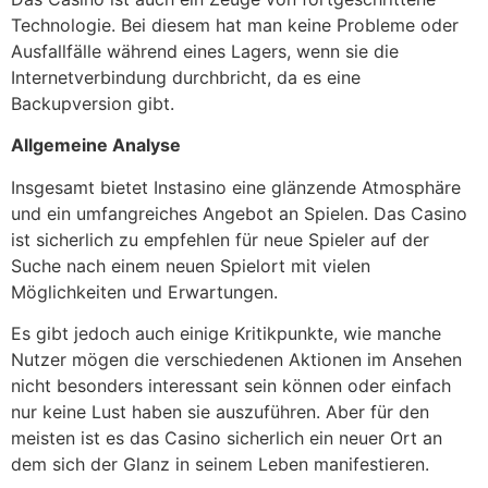
Technologie. Bei diesem hat man keine Probleme oder
Ausfallfälle während eines Lagers, wenn sie die
Internetverbindung durchbricht, da es eine
Backupversion gibt.
Allgemeine Analyse
Insgesamt bietet Instasino eine glänzende Atmosphäre
und ein umfangreiches Angebot an Spielen. Das Casino
ist sicherlich zu empfehlen für neue Spieler auf der
Suche nach einem neuen Spielort mit vielen
Möglichkeiten und Erwartungen.
Es gibt jedoch auch einige Kritikpunkte, wie manche
Nutzer mögen die verschiedenen Aktionen im Ansehen
nicht besonders interessant sein können oder einfach
nur keine Lust haben sie auszuführen. Aber für den
meisten ist es das Casino sicherlich ein neuer Ort an
dem sich der Glanz in seinem Leben manifestieren.