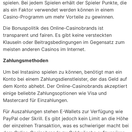
spielen. Bei jedem Spielen erhält der Spieler Punkte, die
als ein Faktor verwendet werden können in einem
Casino-Programm um mehr Vorteile zu gewinnen.
Die Bonuspolitik des Online-Casinobrands ist
transparent und fairen. Es gibt keine versteckten
Klauseln oder Beitragsbedingungen im Gegensatz zum
meisten anderen Casinos im Internet.
Zahlungsmethoden
Um bei Instasino spielen zu können, benötigt man ein
Konto bei einem Zahlungsdienstleister, der das Geld auf
dem Konto abhebt. Der Online-Casinobrands akzeptiert
einige beliebte Zahlungsoptionen wie Visa und
Mastercard für Einzahlungen.
Für Auszahlungen stehen E-Wallets zur Verfügung wie
PayPal oder Skrill. Es gibt jedoch kein Limit an die Höhe
der einzelnen Transaktion, was es schwieriger macht bei