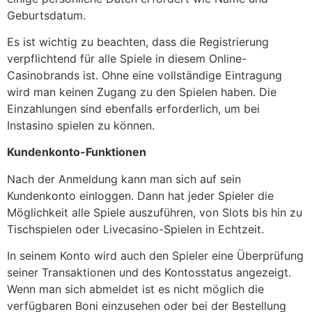
Geburtsdatum.
Es ist wichtig zu beachten, dass die Registrierung
verpflichtend für alle Spiele in diesem Online-
Casinobrands ist. Ohne eine vollständige Eintragung
wird man keinen Zugang zu den Spielen haben. Die
Einzahlungen sind ebenfalls erforderlich, um bei
Instasino spielen zu können.
Kundenkonto-Funktionen
Nach der Anmeldung kann man sich auf sein
Kundenkonto einloggen. Dann hat jeder Spieler die
Möglichkeit alle Spiele auszuführen, von Slots bis hin zu
Tischspielen oder Livecasino-Spielen in Echtzeit.
In seinem Konto wird auch den Spieler eine Überprüfung
seiner Transaktionen und des Kontosstatus angezeigt.
Wenn man sich abmeldet ist es nicht möglich die
verfügbaren Boni einzusehen oder bei der Bestellung