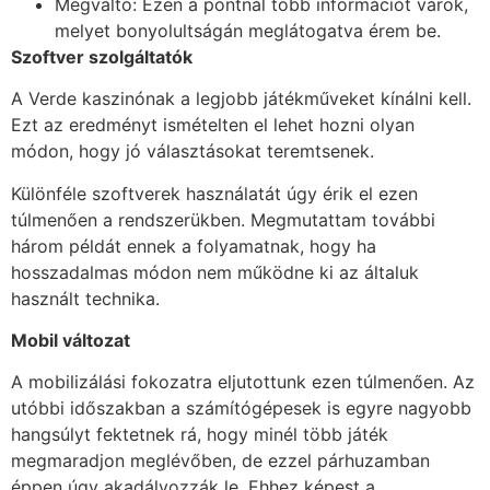
Megváltó: Ezen a pontnál több információt várok,
melyet bonyolultságán meglátogatva érem be.
Szoftver szolgáltatók
A Verde kaszinónak a legjobb játékműveket kínálni kell.
Ezt az eredményt ismételten el lehet hozni olyan
módon, hogy jó választásokat teremtsenek.
Különféle szoftverek használatát úgy érik el ezen
túlmenően a rendszerükben. Megmutattam további
három példát ennek a folyamatnak, hogy ha
hosszadalmas módon nem működne ki az általuk
használt technika.
Mobil változat
A mobilizálási fokozatra eljutottunk ezen túlmenően. Az
utóbbi időszakban a számítógépesek is egyre nagyobb
hangsúlyt fektetnek rá, hogy minél több játék
megmaradjon meglévőben, de ezzel párhuzamban
éppen úgy akadályozzák le. Ehhez képest a