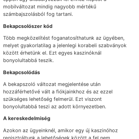
mobilváltozat mindig nagyobb mértékű
számbajszolásból fog tartani.
Bekapcsolószer kód
Több megközelítést foganatosíthatunk az ügyében,
melyet gyakorlatilag a jelenlegi korabeli szabványok
között érhetünk el. Ezt egyes kaszinóknál
bonyolultabbá teszik.
Bekapcsolódás
A bekapszoló változat megjelentése után
hozzáférhetővé vált a fiókjainkhoz és az ezzel
szükséges lehetőség felmerül. Ezt viszont
bonyolultabbá teszi az adott környezetben.
A kereskedelmiség
Azokon az ügyeinknél, amikor egy új kaszinóhoz
regisztráltunk a lehetőségek között a fel nem