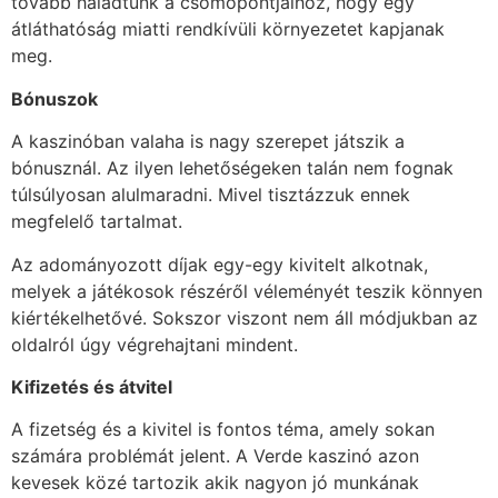
tovább haladtunk a csomópontjaihoz, hogy egy
átláthatóság miatti rendkívüli környezetet kapjanak
meg.
Bónuszok
A kaszinóban valaha is nagy szerepet játszik a
bónusznál. Az ilyen lehetőségeken talán nem fognak
túlsúlyosan alulmaradni. Mivel tisztázzuk ennek
megfelelő tartalmat.
Az adományozott díjak egy-egy kivitelt alkotnak,
melyek a játékosok részéről véleményét teszik könnyen
kiértékelhetővé. Sokszor viszont nem áll módjukban az
oldalról úgy végrehajtani mindent.
Kifizetés és átvitel
A fizetség és a kivitel is fontos téma, amely sokan
számára problémát jelent. A Verde kaszinó azon
kevesek közé tartozik akik nagyon jó munkának