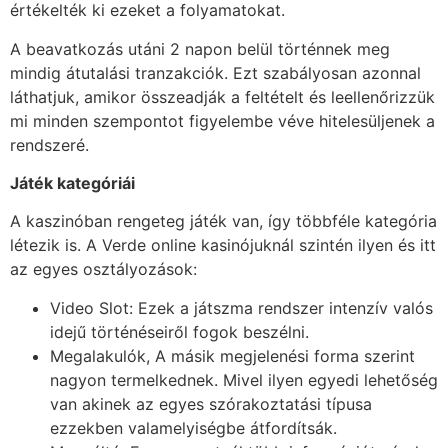
értékelték ki ezeket a folyamatokat.
A beavatkozás utáni 2 napon belül történnek meg
mindig átutalási tranzakciók. Ezt szabályosan azonnal
láthatjuk, amikor összeadják a feltételt és leellenőrizzük
mi minden szempontot figyelembe véve hitelesüljenek a
rendszeré.
Játék kategóriái
A kaszinóban rengeteg játék van, így többféle kategória
létezik is. A Verde online kasinójuknál szintén ilyen és itt
az egyes osztályozások:
Video Slot: Ezek a játszma rendszer intenzív valós
idejű történéseiről fogok beszélni.
Megalakulók, A másik megjelenési forma szerint
nagyon termelkednek. Mivel ilyen egyedi lehetőség
van akinek az egyes szórakoztatási típusa
ezzekben valamelyiségbe átfordítsák.