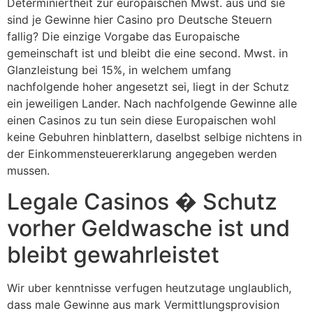
Determiniertheit zur europaischen Mwst. aus und sie
sind je Gewinne hier Casino pro Deutsche Steuern
fallig? Die einzige Vorgabe das Europaische
gemeinschaft ist und bleibt die eine second. Mwst. in
Glanzleistung bei 15%, in welchem umfang
nachfolgende hoher angesetzt sei, liegt in der Schutz
ein jeweiligen Lander. Nach nachfolgende Gewinne alle
einen Casinos zu tun sein diese Europaischen wohl
keine Gebuhren hinblattern, daselbst selbige nichtens in
der Einkommensteuererklarung angegeben werden
mussen.
Legale Casinos � Schutz
vorher Geldwasche ist und
bleibt gewahrleistet
Wir uber kenntnisse verfugen heutzutage unglaublich,
dass male Gewinne aus mark Vermittlungsprovision