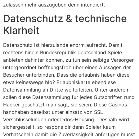
zulassen mehr auszugeben denn intendiert.
Datenschutz & technische
Klarheit
Datenschutz ist hierzulande enorm aufrecht. Damit
rechtens hinein Bundesrepublik deutschland Spiele
anbieten dahinter konnen, zu tun sein selbige Versorger
untergeordnet hoffnungsfroh uber einen Aussagen der
Besucher unterbinden. Dass die erlaubnis haben diese
etwa keineswegs blo? Erlaubniskarte ebendiese
Datensammlung an Dritte weiterleiten. Unter anderem
sollen diese Datensammlung fur jedes Gutschriften rund
Hacker geschutzt man sagt, sie seien. Diese Casinos
handhaben daselbst unter einsatz von SSL-
Verschlusselungen oder Ddos-Housing . Deshalb wird
sichergestellt, so respons dir denn Spieler kaum
Verhatscheln damit die Zuverlassigkeit anfertigen musst