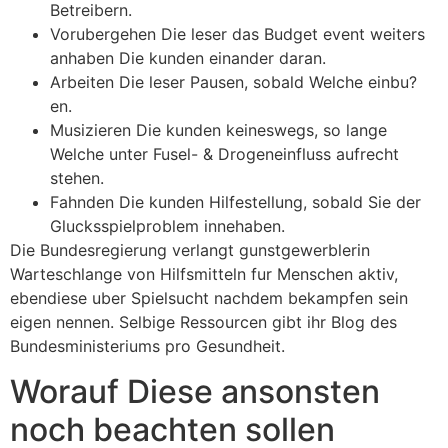
Betreibern.
Vorubergehen Die leser das Budget event weiters
anhaben Die kunden einander daran.
Arbeiten Die leser Pausen, sobald Welche einbu?
en.
Musizieren Die kunden keineswegs, so lange
Welche unter Fusel- & Drogeneinfluss aufrecht
stehen.
Fahnden Die kunden Hilfestellung, sobald Sie der
Glucksspielproblem innehaben.
Die Bundesregierung verlangt gunstgewerblerin
Warteschlange von Hilfsmitteln fur Menschen aktiv,
ebendiese uber Spielsucht nachdem bekampfen sein
eigen nennen. Selbige Ressourcen gibt ihr Blog des
Bundesministeriums pro Gesundheit.
Worauf Diese ansonsten
noch beachten sollen