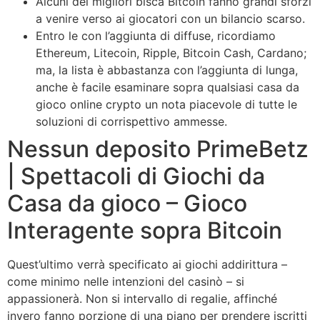
Alcuni dei migliori bisca Bitcoin fanno grandi sforzi
a venire verso ai giocatori con un bilancio scarso.
Entro le con l’aggiunta di diffuse, ricordiamo
Ethereum, Litecoin, Ripple, Bitcoin Cash, Cardano;
ma, la lista è abbastanza con l’aggiunta di lunga,
anche è facile esaminare sopra qualsiasi casa da
gioco online crypto un nota piacevole di tutte le
soluzioni di corrispettivo ammesse.
Nessun deposito PrimeBetz
| Spettacoli di Giochi da
Casa da gioco – Gioco
Interagente sopra Bitcoin
Quest’ultimo verrà specificato ai giochi addirittura –
come minimo nelle intenzioni del casinò – si
appassionerà. Non si intervallo di regalie, affinché
invero fanno porzione di una piano per prendere iscritti