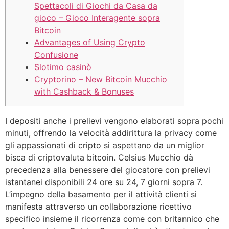
Spettacoli di Giochi da Casa da
gioco – Gioco Interagente sopra
Bitcoin
Advantages of Using Crypto
Confusione
Slotimo casinò
Cryptorino – New Bitcoin Mucchio
with Cashback & Bonuses
I depositi anche i prelievi vengono elaborati sopra pochi
minuti, offrendo la velocità addirittura la privacy come
gli appassionati di cripto si aspettano da un miglior
bisca di criptovaluta bitcoin. Celsius Mucchio dà
precedenza alla benessere del giocatore con prelievi
istantanei disponibili 24 ore su 24, 7 giorni sopra 7.
L’impegno della basamento per il attività clienti si
manifesta attraverso un collaborazione ricettivo
specifico insieme il ricorrenza come con britannico che