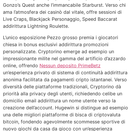
Gonzo’s Quest anche l’immancabile Starburst. Verso chi
ama l’atmosfera dei casinò dal vitale, offre sessioni di
Live Craps, Blackjack Personaggio, Speed ​​Baccarat
addirittura Lightning Roulette.
L’unico esposizione Pezzo grosso premia i giocatori
chiesa in bonus esclusivi addirittura promozioni
personalizzate. Cryptorino emerge ad esempio un
impressionante milite nel gamma del artificio d’azzardo
online, offrendo
Nessun deposito PrimeBetz
un’esperienza privato di sistema di continuità addirittura
anonima facilitata da pagamenti cripto istantanei. Verso
diversità delle piattaforme tradizionali, Cryptorino dà
priorità alla privacy degli utenti, richiedendo celibe un
domicilio email addirittura un nome utente verso la
creazione dell’account. Hugewin si distingue ad esempio
una delle migliori piattaforme di bisca di criptovaluta
bitcoin, fondendo agevolmente scommesse sportive di
nuovo giochi da casa da gioco con un’esperienza