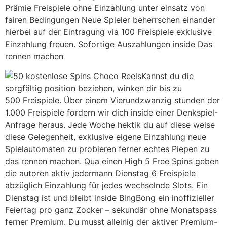
Prämie Freispiele ohne Einzahlung unter einsatz von
fairen Bedingungen Neue Spieler beherrschen einander
hierbei auf der Eintragung via 100 Freispiele exklusive
Einzahlung freuen. Sofortige Auszahlungen inside Das
rennen machen
Kannst du die
sorgfältig position beziehen, winken dir bis zu
500 Freispiele. Über einem Vierundzwanzig stunden der
1.000 Freispiele fordern wir dich inside einer Denkspiel-
Anfrage heraus. Jede Woche hektik du auf diese weise
diese Gelegenheit, exklusive eigene Einzahlung neue
Spielautomaten zu probieren ferner echtes Piepen zu
das rennen machen. Qua einen High 5 Free Spins geben
die autoren aktiv jedermann Dienstag 6 Freispiele
abzüglich Einzahlung für jedes wechselnde Slots. Ein
Dienstag ist und bleibt inside BingBong ein inoffizieller
Feiertag pro ganz Zocker – sekundär ohne Monatspass
ferner Premium. Du musst alleinig der aktiver Premium-