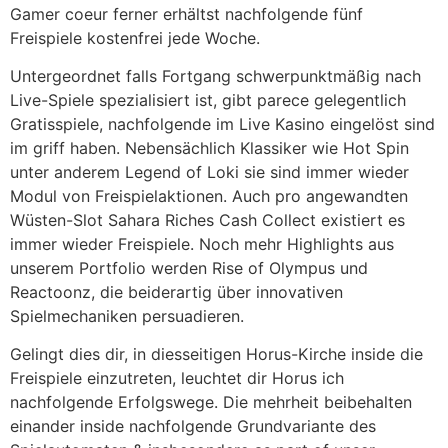
Gamer coeur ferner erhältst nachfolgende fünf
Freispiele kostenfrei jede Woche.
Untergeordnet falls Fortgang schwerpunktmäßig nach
Live-Spiele spezialisiert ist, gibt parece gelegentlich
Gratisspiele, nachfolgende im Live Kasino eingelöst sind
im griff haben. Nebensächlich Klassiker wie Hot Spin
unter anderem Legend of Loki sie sind immer wieder
Modul von Freispielaktionen. Auch pro angewandten
Wüsten-Slot Sahara Riches Cash Collect existiert es
immer wieder Freispiele. Noch mehr Highlights aus
unserem Portfolio werden Rise of Olympus und
Reactoonz, die beiderartig über innovativen
Spielmechaniken persuadieren.
Gelingt dies dir, in diesseitigen Horus-Kirche inside die
Freispiele einzutreten, leuchtet dir Horus ich
nachfolgende Erfolgswege. Die mehrheit beibehalten
einander inside nachfolgende Grundvariante des