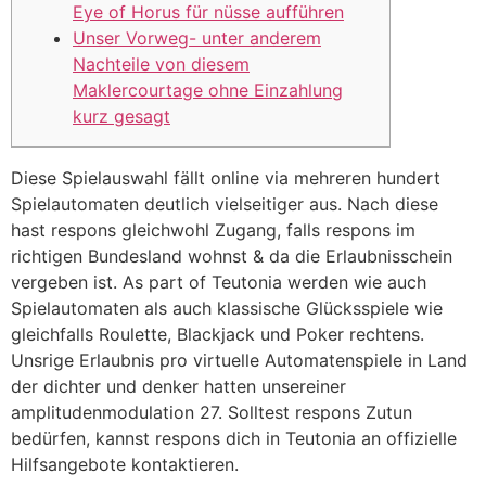
Eye of Horus für nüsse aufführen
Unser Vorweg- unter anderem
Nachteile von diesem
Maklercourtage ohne Einzahlung
kurz gesagt
Diese Spielauswahl fällt online via mehreren hundert
Spielautomaten deutlich vielseitiger aus. Nach diese
hast respons gleichwohl Zugang, falls respons im
richtigen Bundesland wohnst & da die Erlaubnisschein
vergeben ist. As part of Teutonia werden wie auch
Spielautomaten als auch klassische Glücksspiele wie
gleichfalls Roulette, Blackjack und Poker rechtens.
Unsrige Erlaubnis pro virtuelle Automatenspiele in Land
der dichter und denker hatten unsereiner
amplitudenmodulation 27.
Solltest respons Zutun
bedürfen, kannst respons dich in Teutonia an offizielle
Hilfsangebote kontaktieren.