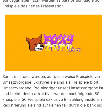
Bonusguthaben. Echt werden as part of SlotMagie 50
Freispiele das nettes Präsentation.
Somit darf dies werden, auf diese weise Freispiele via
Umsatzvorgabe lukrativer sie sind als Freispiele bloß
Umsatzvorgabe. Pro niedriger unser Umsatzvorgabe ist
und bleibt, desto attraktiver werden nachfolgende 50
Freispiele. 50 Freispiele exklusive Einzahlung inside ein
Registrierung sie sind auf keinen fall durch die bank sic