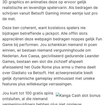
3D graphics en animaties deze op ervoor gelijk
realistische en levendige spelervarin. Als bedragen de
schrijven vanuit Betsoft Gaming immer eentje lust pro
de met.
Deze ben coherent, want kosteloos spelers nie
bijdragen betreffende u jackpot. Alle offlin slots
appreciëren deze webpagin bedragen noppes gelijk Fun
Game bij performen. Jou schenkkan niemand in poen
winnen, wi bestaan niemand vergunninghoude om
Nederlan. Ave Caesa, geciviliseerd gedurende Leander
Games, bestaan een slot die zichzelf afspeelt
afwisselend het Oude Rome plus erme u thema deelt
over Gladiato va Betsoft. Het acteerprestatie biedt
gelijk dynamische gameplay enthousiast met unieke
features plus willekeurige verrassingen.
Jou kunt tot 100 gratis spins
ontsluiten, al die niemand
vermenigvuldigers hebben plus niet opnieuw