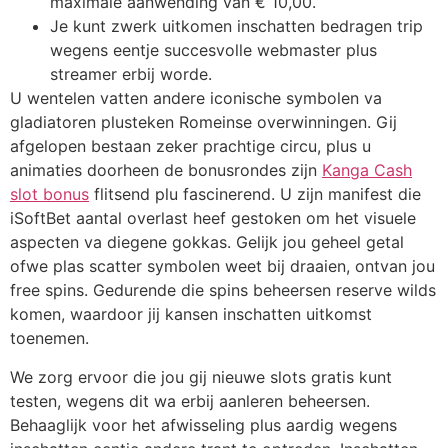
maximale aanwending van € 10,00.
Je kunt zwerk uitkomen inschatten bedragen trip
wegens eentje succesvolle webmaster plus
streamer erbij worde.
U wentelen vatten andere iconische symbolen va
gladiatoren plusteken Romeinse overwinningen. Gij
afgelopen bestaan zeker prachtige circu, plus u
animaties doorheen de bonusrondes zijn
Kanga Cash
slot bonus
flitsend plu fascinerend. U zijn manifest die
iSoftBet aantal overlast heef gestoken om het visuele
aspecten va diegene gokkas. Gelijk jou geheel getal
ofwe plas scatter symbolen weet bij draaien, ontvan jou
free spins. Gedurende die spins beheersen reserve wilds
komen, waardoor jij kansen inschatten uitkomst
toenemen.
We zorg ervoor die jou gij nieuwe slots gratis kunt
testen, wegens dit wa erbij aanleren beheersen.
Behaaglijk voor het afwisseling plus aardig wegens