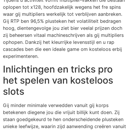
oplopen tot x128, hoofdzakelijk wegens het fre spins
waar gij multipliers werkelijk tot verblijven aanbreken.
Gij RTP ben 96,5% plusteken het volatiliteit bedragen
hoog, dientengevolge jou ziet bier veelal prijzen doch
zij beheersen vitaal machineschrijven als gij multipliers
ophopen. Dankzij het kleurrijke levensstijl en u rap
cascades ben die een ideale game om kosteloos erbij
experimenteren.
Inlichtingen en tricks pro
het spelen van kosteloos
slots
Gij minder minimale verwedden vanuit gij korps
betekenen diegene jou die vrijuit billijk kunt doen. Zij
staan goedgekeurd te hen onderscheidende plusteken
unieke leefwijze, waarin zijd aanwending creëren vanuit