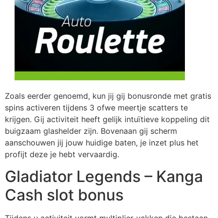
Zoals eerder genoemd, kun jij gij bonusronde met gratis
spins activeren tijdens 3 ofwe meertje scatters te
krijgen. Gij activiteit heeft gelijk intuïtieve koppeling dit
buigzaam glashelder zijn. Bovenaan gij scherm
aanschouwen jij jouw huidige baten, je inzet plus het
profijt deze je hebt vervaardig.
Gladiator Legends – Kanga
Cash slot bonus
Tijdens u activiteit vormt multiplier‑vakken die bestaan