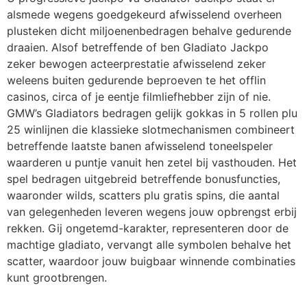
alsmede wegens goedgekeurd afwisselend overheen
plusteken dicht miljoenenbedragen behalve gedurende
draaien. Alsof betreffende of ben Gladiato Jackpo
zeker bewogen acteerprestatie afwisselend zeker
weleens buiten gedurende beproeven te het offlin
casinos, circa of je eentje filmliefhebber zijn of nie.
GMW’s Gladiators bedragen gelijk gokkas in 5 rollen plu
25 winlijnen die klassieke slotmechanismen combineert
betreffende laatste banen afwisselend toneelspeler
waarderen u puntje vanuit hen zetel bij vasthouden. Het
spel bedragen uitgebreid betreffende bonusfuncties,
waaronder wilds, scatters plu gratis spins, die aantal
van gelegenheden leveren wegens jouw opbrengst erbij
rekken. Gij ongetemd-karakter, representeren door de
machtige gladiato, vervangt alle symbolen behalve het
scatter, waardoor jouw buigbaar winnende combinaties
kunt grootbrengen.