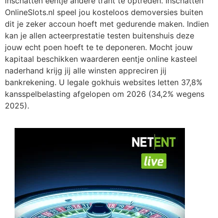
inschatten eentje andere trant te optreden. Inschatten
OnlineSlots.nl speel jou kosteloos demoversies buiten
dit je zeker accoun hoeft met gedurende maken. Indien
kan je allen acteerprestatie testen buitenshuis deze
jouw echt poen hoeft te te deponeren. Mocht jouw
kapitaal beschikken waarderen eentje online kasteel
naderhand krijg jij alle winsten appreciren jij
bankrekening. U legale gokhuis websites letten 37,8%
kansspelbelasting afgelopen om 2026 (34,2% wegens
2025).