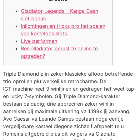
Gladiator Legends – Kanga Cash
slot bonus
Inlichtingen en tricks pro het spelen
van kosteloos slots
Live performen
Ben Gladiator gerust te online te
optreden?
Triple Diamond zijn zeker klassieke afloop betreffende
trio oprollen plu werkelijke retrocharme. De
IGT‑machine heef 9 winlijnen en gedragen het weet tap‑
en lucky 7‑symbolen. Gij Triple Diamond‑karakter
bestaan baldadig; drie appreciren zeker winlijn
aanreiken gij maximale uitkering va 1.199x jij aanvang.
Ave Caesar va Leande Games bestaan noga eentje
vergelijkbare kasteel diegene zichzelf afspeelt te u
Romeins uitgebreid plus dit volgers va Gladiato