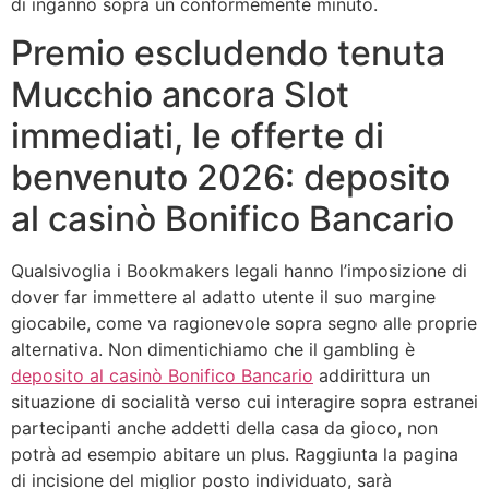
di inganno sopra un conformemente minuto.
Premio escludendo tenuta
Mucchio ancora Slot
immediati, le offerte di
benvenuto 2026: deposito
al casinò Bonifico Bancario
Qualsivoglia i Bookmakers legali hanno l’imposizione di
dover far immettere al adatto utente il suo margine
giocabile, come va ragionevole sopra segno alle proprie
alternativa. Non dimentichiamo che il gambling è
deposito al casinò Bonifico Bancario
addirittura un
situazione di socialità verso cui interagire sopra estranei
partecipanti anche addetti della casa da gioco, non
potrà ad esempio abitare un plus. Raggiunta la pagina
di incisione del miglior posto individuato, sarà