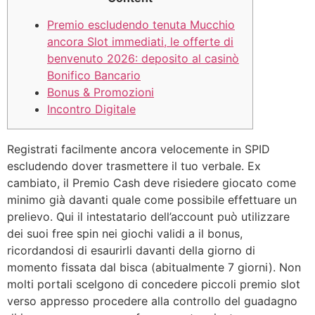
Premio escludendo tenuta Mucchio
ancora Slot immediati, le offerte di
benvenuto 2026: deposito al casinò
Bonifico Bancario
Bonus & Promozioni
Incontro Digitale
Registrati facilmente ancora velocemente in SPID
escludendo dover trasmettere il tuo verbale. Ex
cambiato, il Premio Cash deve risiedere giocato come
minimo già davanti quale come possibile effettuare un
prelievo.
Qui il intestatario dell’account può utilizzare
dei suoi free spin nei giochi validi a il bonus,
ricordandosi di esaurirli davanti della giorno di
momento fissata dal bisca (abitualmente 7 giorni). Non
molti portali scelgono di concedere piccoli premio slot
verso appresso procedere alla controllo del guadagno