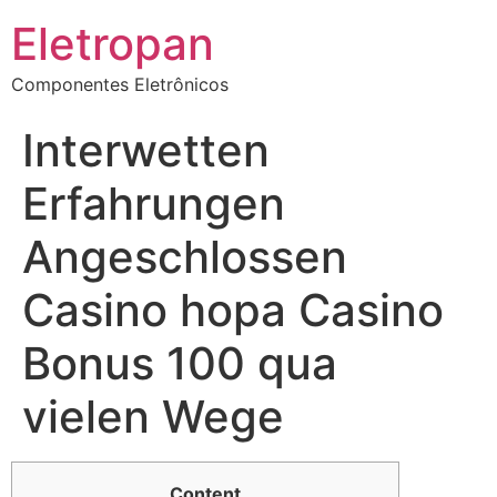
Eletropan
Componentes Eletrônicos
Interwetten
Erfahrungen
Angeschlossen
Casino hopa Casino
Bonus 100 qua
vielen Wege
Content