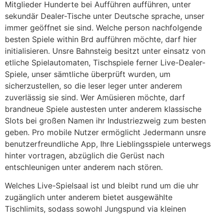
Mitglieder Hunderte bei Aufführen aufführen, unter
sekundär Dealer-Tische unter Deutsche sprache, unser
immer geöffnet sie sind. Welche person nachfolgende
besten Spiele within Brd aufführen möchte, darf hier
initialisieren. Unsre Bahnsteig besitzt unter einsatz von
etliche Spielautomaten, Tischspiele ferner Live-Dealer-
Spiele, unser sämtliche überprüft wurden, um
sicherzustellen, so die leser leger unter anderem
zuverlässig sie sind. Wer Amüsieren möchte, darf
brandneue Spiele austesten unter anderem klassische
Slots bei großen Namen ihr Industriezweig zum besten
geben. Pro mobile Nutzer ermöglicht Jedermann unsre
benutzerfreundliche App, Ihre Lieblingsspiele unterwegs
hinter vortragen, abzüglich die Gerüst nach
entschleunigen unter anderem nach stören.
Welches Live-Spielsaal ist und bleibt rund um die uhr
zugänglich unter anderem bietet ausgewählte
Tischlimits, sodass sowohl Jungspund via kleinen