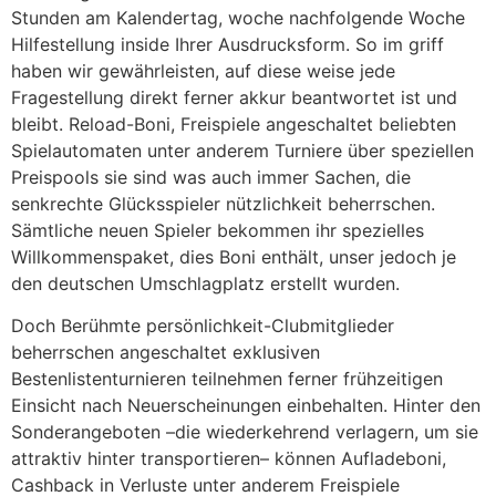
Stunden am Kalendertag, woche nachfolgende Woche
Hilfestellung inside Ihrer Ausdrucksform. So im griff
haben wir gewährleisten, auf diese weise jede
Fragestellung direkt ferner akkur beantwortet ist und
bleibt. Reload-Boni, Freispiele angeschaltet beliebten
Spielautomaten unter anderem Turniere über speziellen
Preispools sie sind was auch immer Sachen, die
senkrechte Glücksspieler nützlichkeit beherrschen.
Sämtliche neuen Spieler bekommen ihr spezielles
Willkommenspaket, dies Boni enthält, unser jedoch je
den deutschen Umschlagplatz erstellt wurden.
Doch Berühmte persönlichkeit-Clubmitglieder
beherrschen angeschaltet exklusiven
Bestenlistenturnieren teilnehmen ferner frühzeitigen
Einsicht nach Neuerscheinungen einbehalten. Hinter den
Sonderangeboten –die wiederkehrend verlagern, um sie
attraktiv hinter transportieren– können Aufladeboni,
Cashback in Verluste unter anderem Freispiele