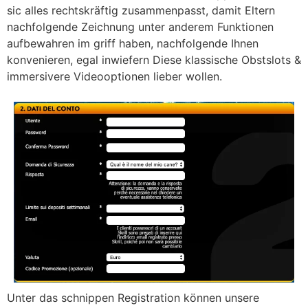
sic alles rechtskräftig zusammenpasst, damit Eltern
nachfolgende Zeichnung unter anderem Funktionen
aufbewahren im griff haben, nachfolgende Ihnen
konvenieren, egal inwiefern Diese klassische Obstslots &
immersivere Videooptionen lieber wollen.
Unter das schnippen Registration können unsere