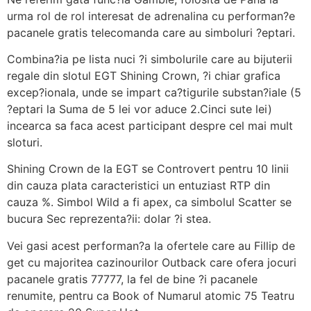
urma rol de rol interesat de adrenalina cu performan?e
pacanele gratis telecomanda care au simboluri ?eptari.
Combina?ia pe lista nuci ?i simbolurile care au bijuterii
regale din slotul EGT Shining Crown, ?i chiar grafica
excep?ionala, unde se impart ca?tigurile substan?iale (5
?eptari la Suma de 5 lei vor aduce 2.Cinci sute lei)
incearca sa faca acest participant despre cel mai mult
sloturi.
Shining Crown de la EGT se Controvert pentru 10 linii
din cauza plata caracteristici un entuziast RTP din
cauza %. Simbol Wild a fi apex, ca simbolul Scatter se
bucura Sec reprezenta?ii: dolar ?i stea.
Vei gasi acest performan?a la ofertele care au Fillip de
get cu majoritea cazinourilor Outback care ofera jocuri
pacanele gratis 77777, la fel de bine ?i pacanele
renumite, pentru ca Book of Numarul atomic 75 Teatru