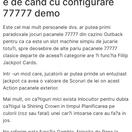
e de cand cu configurare
77777 demo
Este cel mai mult persoanele dvs. ar putea primi
paradoxale jocuri pacanele 77777 din cazino Outback
pentru ca ca este un slot machine simplu de jucarie
totu?i, spre deosebire de alte pariu pacanele 77777
clasice departe de aceea?i categorie are ?i func?ia Fillip
Jackpot Cards.
Intr -un mod care, jucatorii ar putea prinde un entuziast
jackpot ca avea o valoare de Scoruri de lei on acest
Action pacanele exterior.
Mai mult, on ca?tiguri mici exista Inlocuitor pentru dubla
ca?tigul la Shining Crown in timpul Planificarea pe
culorii (roz sau fatal) unei car?i intoarse care au fa?a in
jos.
Ne referim gata func?ia Gamble, folosita de Pana la