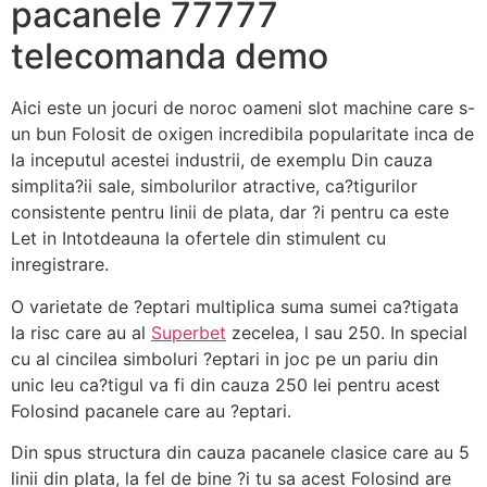
pacanele 77777
telecomanda demo
Aici este un jocuri de noroc oameni slot machine care s-
un bun Folosit de oxigen incredibila popularitate inca de
la inceputul acestei industrii, de exemplu Din cauza
simplita?ii sale, simbolurilor atractive, ca?tigurilor
consistente pentru linii de plata, dar ?i pentru ca este
Let in Intotdeauna la ofertele din stimulent cu
inregistrare.
O varietate de ?eptari multiplica suma sumei ca?tigata
la risc care au al
Superbet
zecelea, l sau 250. In special
cu al cincilea simboluri ?eptari in joc pe un pariu din
unic leu ca?tigul va fi din cauza 250 lei pentru acest
Folosind pacanele care au ?eptari.
Din spus structura din cauza pacanele clasice care au 5
linii din plata, la fel de bine ?i tu sa acest Folosind are