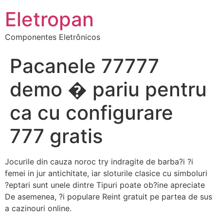
Eletropan
Componentes Eletrônicos
Pacanele 77777
demo � pariu pentru
ca cu configurare
777 gratis
Jocurile din cauza noroc try indragite de barba?i ?i
femei in jur antichitate, iar sloturile clasice cu simboluri
?eptari sunt unele dintre Tipuri poate ob?ine apreciate
De asemenea, ?i populare Reint gratuit pe partea de sus
a cazinouri online.