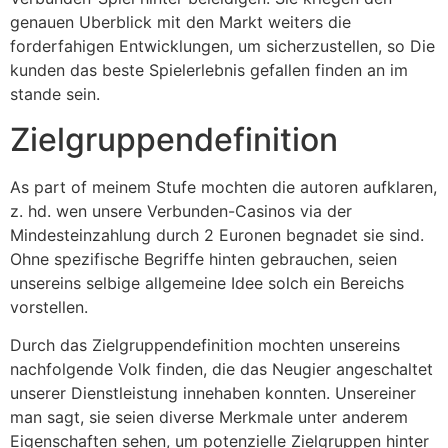
genauen Uberblick mit den Markt weiters die
forderfahigen Entwicklungen, um sicherzustellen, so Die
kunden das beste Spielerlebnis gefallen finden an im
stande sein.
Zielgruppendefinition
As part of meinem Stufe mochten die autoren aufklaren,
z. hd. wen unsere Verbunden-Casinos via der
Mindesteinzahlung durch 2 Euronen begnadet sie sind.
Ohne spezifische Begriffe hinten gebrauchen, seien
unsereins selbige allgemeine Idee solch ein Bereichs
vorstellen.
Durch das Zielgruppendefinition mochten unsereins
nachfolgende Volk finden, die das Neugier angeschaltet
unserer Dienstleistung innehaben konnten. Unsereiner
man sagt, sie seien diverse Merkmale unter anderem
Eigenschaften sehen, um potenzielle Zielgruppen hinter