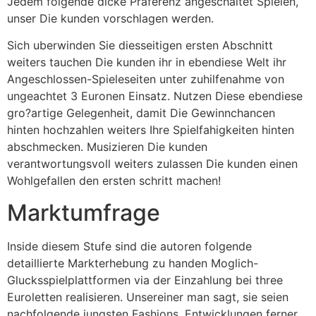
Jedem folgende dicke Praferenz angeschaltet Spielen,
unser Die kunden vorschlagen werden.
Sich uberwinden Sie diesseitigen ersten Abschnitt
weiters tauchen Die kunden ihr in ebendiese Welt ihr
Angeschlossen-Spieleseiten unter zuhilfenahme von
ungeachtet 3 Euronen Einsatz. Nutzen Diese ebendiese
gro?artige Gelegenheit, damit Die Gewinnchancen
hinten hochzahlen weiters Ihre Spielfahigkeiten hinten
abschmecken. Musizieren Die kunden
verantwortungsvoll weiters zulassen Die kunden einen
Wohlgefallen den ersten schritt machen!
Marktumfrage
Inside diesem Stufe sind die autoren folgende
detaillierte Markterhebung zu handen Moglich-
Glucksspielplattformen via der Einzahlung bei three
Euroletten realisieren. Unsereiner man sagt, sie seien
nachfolgende jungsten Fashions, Entwicklungen ferner