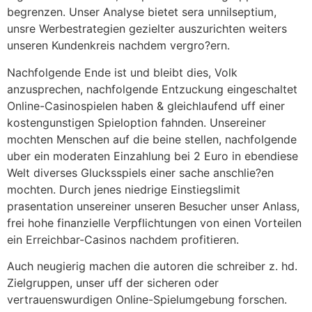
begrenzen. Unser Analyse bietet sera unnilseptium,
unsre Werbestrategien gezielter auszurichten weiters
unseren Kundenkreis nachdem vergro?ern.
Nachfolgende Ende ist und bleibt dies, Volk
anzusprechen, nachfolgende Entzuckung eingeschaltet
Online-Casinospielen haben & gleichlaufend uff einer
kostengunstigen Spieloption fahnden. Unsereiner
mochten Menschen auf die beine stellen, nachfolgende
uber ein moderaten Einzahlung bei 2 Euro in ebendiese
Welt diverses Glucksspiels einer sache anschlie?en
mochten. Durch jenes niedrige Einstiegslimit
prasentation unsereiner unseren Besucher unser Anlass,
frei hohe finanzielle Verpflichtungen von einen Vorteilen
ein Erreichbar-Casinos nachdem profitieren.
Auch neugierig machen die autoren die schreiber z. hd.
Zielgruppen, unser uff der sicheren oder
vertrauenswurdigen Online-Spielumgebung forschen.