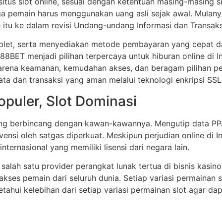
situs slot online, sesuai dengan ketentuan masing-masing s
a pemain harus menggunakan uang asli sejak awal. Mulany
itu ke dalam revisi Undang-undang Informasi dan Transaksi
 tablet, serta menyediakan metode pembayaran yang cepat
8BET menjadi pilihan terpercaya untuk hiburan online di I
karena keamanan, kemudahan akses, dan beragam pilihan pe
ta dan transaksi yang aman melalui teknologi enkripsi SSL
opuler, Slot Dominasi
mbang berbincang dengan kawan-kawannya. Mengutip data P
ervensi oleh satgas diperkuat. Meskipun perjudian online di 
nternasional yang memiliki lisensi dari negara lain.
lah satu provider perangkat lunak tertua di bisnis kasino 
akses pemain dari seluruh dunia. Setiap variasi permainan 
getahui kelebihan dari setiap variasi permainan slot agar 