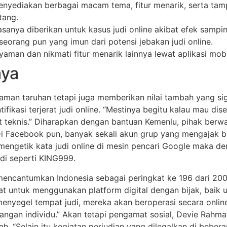
enyediakan berbagai macam tema, fitur menarik, serta ta
tang.
biasanya diberikan untuk kasus judi online akibat efek sam
seorang pun yang imun dari potensi jebakan judi online.
an dan nikmati fitur menarik lainnya lewat aplikasi mobi
aya
aman taruhan tetapi juga memberikan nilai tambah yang sig
ifikasi terjerat judi online. “Mestinya begitu kalau mau di
ngat teknis.” Diharapkan dengan bantuan Kemenlu, pihak b
. Di Facebook pun, banyak sekali akun grup yang mengajak
 mengetik kata judi online di mesin pencari Google maka d
di seperti KING999.
) mencantumkan Indonesia sebagai peringkat ke 196 dari 200
untuk menggunakan platform digital dengan bijak, baik un
enyegel tempat judi, mereka akan beroperasi secara online.
 tangan individu.” Akan tetapi pengamat sosial, Devie Rahma
h. “Selain itu kegiatan perjudian yang dilegalkan di beber