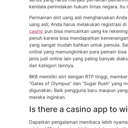
kendala penindakan hukum lintas negara. Itu 
Permainan slot uang asli mengharuskan Anda
uang asli, Anda harus melakukan registrasi d
casino
pun bisa mencairkan uang ke rekening
penuh karena bisa mendapatkan kemenangan 
yang sangat mudah bahkan untuk pemula. Selai
online yang memungkinkan para pemain bisa 
jenis judi online lain yang paling banyak dia
dan kategori lainnya.
BK8 memiliki slot dengan RTP tinggi, memberi
“Gates of Olympus” dan “Sugar Rush” yang 
digunakan. Baik pengguna baru maupun yang
mereka inginkan.
Is there a casino app to w
Dapatkan pengalaman membaca lebih nyaman da