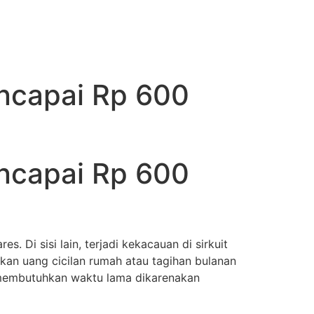
encapai Rp 600
encapai Rp 600
 Di sisi lain, terjadi kekacauan di sirkuit
an uang cicilan rumah atau tagihan bulanan
, membutuhkan waktu lama dikarenakan