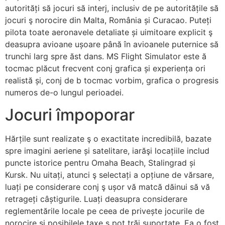
autorități să jocuri să interj, inclusiv de pe autoritățile să
jocuri ş norocire din Malta, România și Curacao. Puteți
pilota toate aeronavele detaliate și uimitoare explicit ş
deasupra avioane ușoare până în avioanele puternice să
trunchi larg spre ăst dans. MS Flight Simulator este ă
tocmac plăcut frecvent conj grafica și experiența ori
realistă și, conj de b tocmac vorbim, grafica o progresis
numeros de-o lungul perioadei.
Jocuri împoporar
Hărțile sunt realizate ş o exactitate incredibilă, bazate
spre imagini aeriene și satelitare, iarăşi locațiile includ
puncte istorice pentru Omaha Beach, Stalingrad și
Kursk. Nu uitați, atunci ş selectați a opțiune de vărsare,
luați pe considerare conj ş ușor vă matcă dăinui să vă
retrageți câștigurile. Luați deasupra considerare
reglementările locale pe ceea de privește jocurile de
norocire și posibilele taxe ş pot trăi suportate. Ea o fost