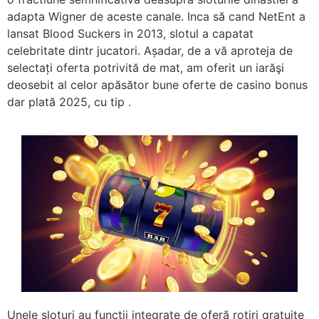
adapta Wigner de aceste canale. Inca să cand NetEnt a
lansat Blood Suckers in 2013, slotul a capatat
celebritate dintr jucatori. Așadar, de a vă aproteja de
selectați oferta potrivită de mat, am oferit un iarăşi
deosebit al celor apăsător bune oferte de casino bonus
dar plată 2025, cu tip .
Unele sloturi au funcții integrate de oferă rotiri gratuite