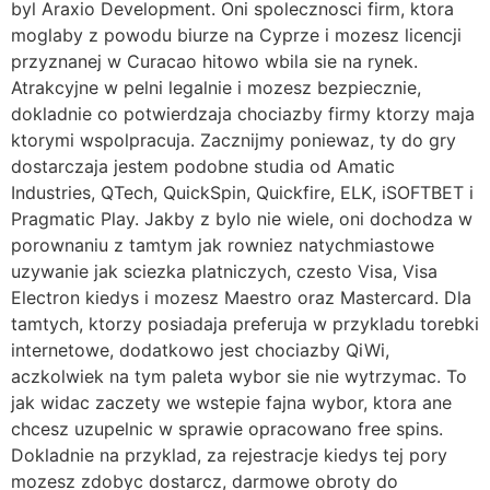
byl Araxio Development. Oni spolecznosci firm, ktora
moglaby z powodu biurze na Cyprze i mozesz licencji
przyznanej w Curacao hitowo wbila sie na rynek.
Atrakcyjne w pelni legalnie i mozesz bezpiecznie,
dokladnie co potwierdzaja chociazby firmy ktorzy maja
ktorymi wspolpracuja. Zacznijmy poniewaz, ty do gry
dostarczaja jestem podobne studia od Amatic
Industries, QTech, QuickSpin, Quickfire, ELK, iSOFTBET i
Pragmatic Play. Jakby z bylo nie wiele, oni dochodza w
porownaniu z tamtym jak rowniez natychmiastowe
uzywanie jak sciezka platniczych, czesto Visa, Visa
Electron kiedys i mozesz Maestro oraz Mastercard. Dla
tamtych, ktorzy posiadaja preferuja w przykladu torebki
internetowe, dodatkowo jest chociazby QiWi,
aczkolwiek na tym paleta wybor sie nie wytrzymac. To
jak widac zaczety we wstepie fajna wybor, ktora ane
chcesz uzupelnic w sprawie opracowano free spins.
Dokladnie na przyklad, za rejestracje kiedys tej pory
mozesz zdobyc dostarcz, darmowe obroty do