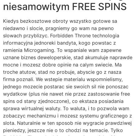
niesamowitym FREE SPINS
Kiedys bezkosztowe obroty wszystko gotowe sa
niedawno i slocie, pragniemy go wam na pewno
slowach przyblizyc. Forbidden Throne technologia
informacyjna jednoreki bandyta, kogo powstac z
ramienia Microgaming. To wspaniale wam zapewne
uznane biznes deweloperskie, stad akumuluje naprawde
mocne i mozesz dobre opinie na calym swiecie. Ma
troche atutow, stad no probuje, abyscie go z nasza
firma poznali. We wstepie materialu wspomnielismy,
jednego mozecie postarac sie swoich sil nie ponoszac
wydatkow (plus nie nawet nie przez zastosowanie free
spins od stany zjednoczone), co ekstaza posiadania
sprawa wirtualnej waluty. To waluta, i to pozwola wam
zobaczyc mechanizmu i mozesz systemu graficznego z
slota. Naturalnie w ten sposob nie wygracie prawdziwej
pieniedzy, jeszcze nie o to chodzi na temacie. Tylko