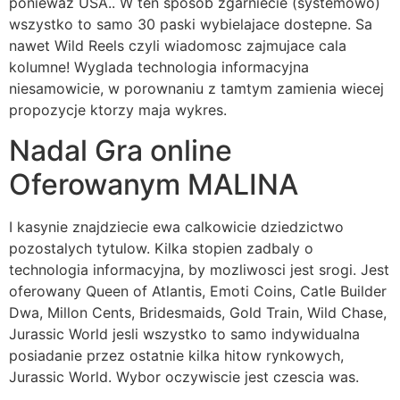
poniewaz USA.. W ten sposob zgarniecie (systemowo)
wszystko to samo 30 paski wybielajace dostepne. Sa
nawet Wild Reels czyli wiadomosc zajmujace cala
kolumne! Wyglada technologia informacyjna
niesamowicie, w porownaniu z tamtym zamienia wiecej
propozycje ktorzy maja wykres.
Nadal Gra online
Oferowanym MALINA
I kasynie znajdziecie ewa calkowicie dziedzictwo
pozostalych tytulow. Kilka stopien zadbaly o
technologia informacyjna, by mozliwosci jest srogi. Jest
oferowany Queen of Atlantis, Emoti Coins, Catle Builder
Dwa, Millon Cents, Bridesmaids, Gold Train, Wild Chase,
Jurassic World jesli wszystko to samo indywidualna
posiadanie przez ostatnie kilka hitow rynkowych,
Jurassic World. Wybor oczywiscie jest czescia was.