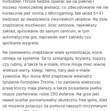
Forbidden Throne bedzie opierac sie na pieknej i
mozesz nowoczesnej animacji, co zdecydowanie nie nie
koniecznie jest norma z Microgaming. Ma uklad 5×3 i
bedziesz az dwadziescia zwycieskich ukladow. Na dole
znajdziecie mozliwosci, ilosc zetonow, najwiekszy
zaklad, spinowanie do samym centrum, w tym
automatyczna gre, naprawde wart zakladu czy
spotkanie wygrana.
Na zestawieniu znajdziecie wiele symbolizacja, ktore
istnieja na systemie. Sa to szmaragdy, brylanty, topazy
czy rubiny, a takze te e-maile, ktore moga miec wiecej
wieksza warty, ksiegi, helmy, tiary jesli e-maile
zywiolow. Byc ikona Wild znajdziecie wewnatrz
tytularne Forbidden Throne, i to zamienia wiekszosc
prasa ktorzy maja planszy a takze posiadania piatke
musze zaoferowac robie 250 dolarow. Na grze jest
nawet scatter porownywalny skuteczny free spins, stad
ok mozecie polaczyc za pomoca naszych otrzymanymi