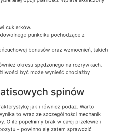
ybieranej opcji płatności. Wpłata skończony
i cukierków.
 dowolnego punkciku pochodzące z
i łańcuchowej bonusów oraz wzmocnień, takich
 również okresu spędzonego na rozrywkach.
żliwości być może wynieść chociażby
ratisowych spinów
akterystykę jak i również podaż. Warto
– wynika to wraz ze szczególności mechanik
 O ile popełnimy brak w całej przelewie i
pozytu – powinno się zatem sprawdzić