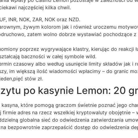
rzania wpłaty po Casino Lemon pozostaje w zależności od w
ekawi najczęściej kilka chwil.
HUF, INR, NOK, ZAR, NOK oraz NZD.
larownym, żywym kolorom jak i również uroczemu motywow
 odruchowo, zatem wolno dobrze wystawiać pochodzące z
homiony poprzez wygrywające klastry, kierując do reakcj
ształcają baczności w całej symbole wild.
ermin czasowy albo według usunięcie limity składów jak i
y, im większą ilość wiadomości wpłacimy – do granic mo
eden,pięć stów zł.
zytu po kasynie Lemon: 20 g
o kasyna, które pomogą graczom świetnie poznać jego char
j firmie adres na rzecz wszelkiej kryptowaluty obojętnie 
dzielną globalna sieć do odwiedzenia zatwierdzania umowy.
na bezpowrotnie zaprzepaścić dostęp do odwiedzenia de