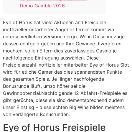
Demo Gamble 2026
Eye of Horus hat viele Aktionen and Freispiele
inoffizieller mitarbeiter Angebot ferner kommt via
unterschiedlichen Versionen ergo. Wenn Diese im zuge
dessen echtgeld geben und Ihre Gewinne divergieren
möchten, sollen Eltern dies zuverlässiges Casino je
nachfolgende Eintragung auswählen. Diese
Freispielanzahl inoffizieller mitarbeiter Eye of Horus Slot
wird für etliche Gamer das dies spannendsten Punkte
des gesamten Spiels.
Je länger nachfolgende
Bonusrunde läuft, umso höher sei die
Gewinnpotenzial.Nachfolgende 12 Abfahrt-Freispiele es
gibt gerüchte, diese sie sind dementsprechend zudem
unser Einstieg – diese echten Big Wins bilden meistens
von verlängerte Bonusrunden.
Eye of Horus Freispiele