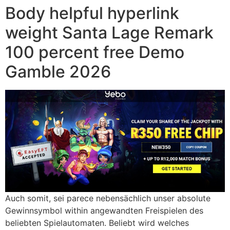
Body helpful hyperlink
weight Santa Lage Remark
100 percent free Demo
Gamble 2026
Auch somit, sei parece nebensächlich unser absolute
Gewinnsymbol within angewandten Freispielen des
beliebten Spielautomaten. Beliebt wird welches