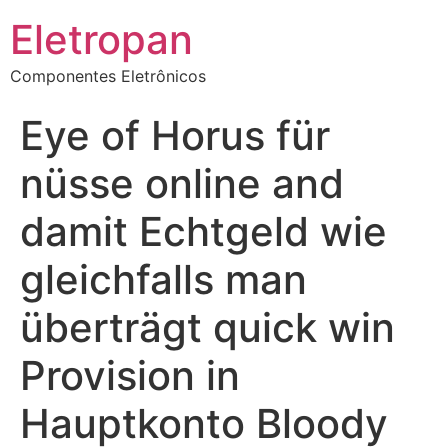
Eletropan
Componentes Eletrônicos
Eye of Horus für
nüsse online and
damit Echtgeld wie
gleichfalls man
überträgt quick win
Provision in
Hauptkonto Bloody