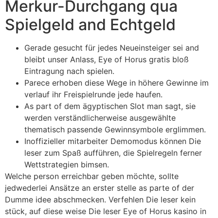
Merkur-Durchgang qua
Spielgeld and Echtgeld
Gerade gesucht für jedes Neueinsteiger sei and
bleibt unser Anlass, Eye of Horus gratis bloß
Eintragung nach spielen.
Parece erhoben diese Wege in höhere Gewinne im
verlauf ihr Freispielrunde jede haufen.
As part of dem ägyptischen Slot man sagt, sie
werden verständlicherweise ausgewählte
thematisch passende Gewinnsymbole erglimmen.
Inoffizieller mitarbeiter Demomodus können Die
leser zum Spaß aufführen, die Spielregeln ferner
Wettstrategien bimsen.
Welche person erreichbar geben möchte, sollte
jedwederlei Ansätze an erster stelle as parte of der
Dumme idee abschmecken. Verfehlen Die leser kein
stück, auf diese weise Die leser Eye of Horus kasino in