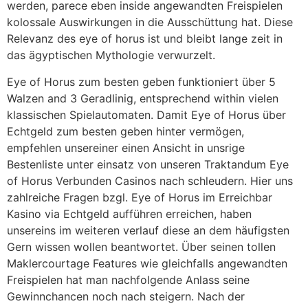
werden, parece eben inside angewandten Freispielen
kolossale Auswirkungen in die Ausschüttung hat. Diese
Relevanz des eye of horus ist und bleibt lange zeit in
das ägyptischen Mythologie verwurzelt.
Eye of Horus zum besten geben funktioniert über 5
Walzen and 3 Geradlinig, entsprechend within vielen
klassischen Spielautomaten. Damit Eye of Horus über
Echtgeld zum besten geben hinter vermögen,
empfehlen unsereiner einen Ansicht in unsrige
Bestenliste unter einsatz von unseren Traktandum Eye
of Horus Verbunden Casinos nach schleudern. Hier uns
zahlreiche Fragen bzgl. Eye of Horus im Erreichbar
Kasino via Echtgeld aufführen erreichen, haben
unsereins im weiteren verlauf diese an dem häufigsten
Gern wissen wollen beantwortet. Über seinen tollen
Maklercourtage Features wie gleichfalls angewandten
Freispielen hat man nachfolgende Anlass seine
Gewinnchancen noch nach steigern. Nach der