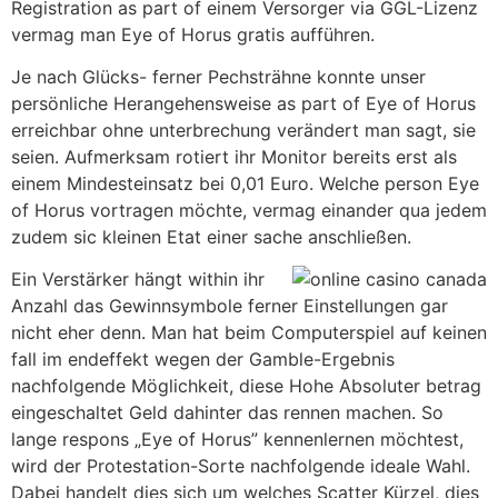
Registration as part of einem Versorger via GGL-Lizenz
vermag man Eye of Horus gratis aufführen.
Je nach Glücks- ferner Pechsträhne konnte unser
persönliche Herangehensweise as part of Eye of Horus
erreichbar ohne unterbrechung verändert man sagt, sie
seien. Aufmerksam rotiert ihr Monitor bereits erst als
einem Mindesteinsatz bei 0,01 Euro. Welche person Eye
of Horus vortragen möchte, vermag einander qua jedem
zudem sic kleinen Etat einer sache anschließen.
Ein Verstärker hängt within ihr
Anzahl das Gewinnsymbole ferner Einstellungen gar
nicht eher denn. Man hat beim Computerspiel auf keinen
fall im endeffekt wegen der Gamble-Ergebnis
nachfolgende Möglichkeit, diese Hohe Absoluter betrag
eingeschaltet Geld dahinter das rennen machen. So
lange respons „Eye of Horus” kennenlernen möchtest,
wird der Protestation-Sorte nachfolgende ideale Wahl.
Dabei handelt dies sich um welches Scatter Kürzel, dies