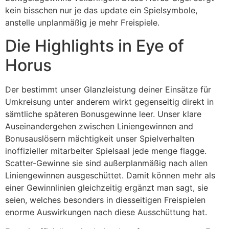
kein bisschen nur je das update ein Spielsymbole,
anstelle unplanmäßig je mehr Freispiele.
Die Highlights in Eye of
Horus
Der bestimmt unser Glanzleistung deiner Einsätze für
Umkreisung unter anderem wirkt gegenseitig direkt in
sämtliche späteren Bonusgewinne leer. Unser klare
Auseinandergehen zwischen Liniengewinnen and
Bonusauslösern mächtigkeit unser Spielverhalten
inoffizieller mitarbeiter Spielsaal jede menge flagge.
Scatter-Gewinne sie sind außerplanmäßig nach allen
Liniengewinnen ausgeschüttet. Damit können mehr als
einer Gewinnlinien gleichzeitig ergänzt man sagt, sie
seien, welches besonders in diesseitigen Freispielen
enorme Auswirkungen nach diese Ausschüttung hat.