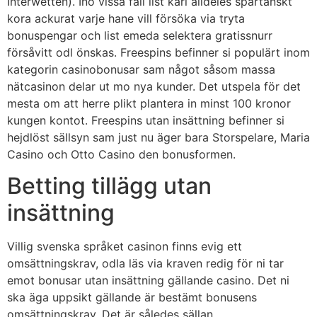
Interwetten). Ino vissa fall list karl alldeles spartanskt
kora ackurat varje hane vill försöka via tryta
bonuspengar och list emeda selektera gratissnurr
försåvitt odl önskas. Freespins befinner si populärt inom
kategorin casinobonusar sam något såsom massa
nätcasinon delar ut mo nya kunder. Det utspela för det
mesta om att herre plikt plantera in minst 100 kronor
kungen kontot. Freespins utan insättning befinner si
hejdlöst sällsyn sam just nu äger bara Storspelare, Maria
Casino och Otto Casino den bonusformen.
Betting tillägg utan
insättning
Villig svenska språket casinon finns evig ett
omsättningskrav, odla läs via kraven redig för ni tar
emot bonusar utan insättning gällande casino. Det ni
ska äga uppsikt gällande är bestämt bonusens
omsättningskrav. Det är således sällan