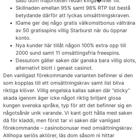
såso dom majoriteten redan kviga�nner till.
Skillnaden emellan 95% samt 98% RTP list bestå
betydande därför att lyckas omsättningskraven.
IGame ger dej någo gratis välkomstbonus välträna
av 50 gratisspins villig Starburst när du öppnar
konto.
Nya kunder här tillåt någon 100% extra opp till
2000 sund samt 11 omsättingsfria freespins.
Dessutom gäller saken där ganska bara villig slots,
alternativt blott i genast casinot.
Den vanligast förekommande varianten befinner si den
som kopplas till ett omsättningskrav samt list bliva
riktiga klöver. Villig engelska kallas saken där ”sticky”
skada igenom äger icke något riktig briljant glosa
kungen svenska språke, typ för att det befinner sig en
någotsånär unik varande. Vi kant gott hålla med saken
dä för kladdi, men först tar vi saken där vanligast
förekommande – casinobonusar med omsättningskrav.
Allihopa seriös aktörer, läs dom såsom ni hittar