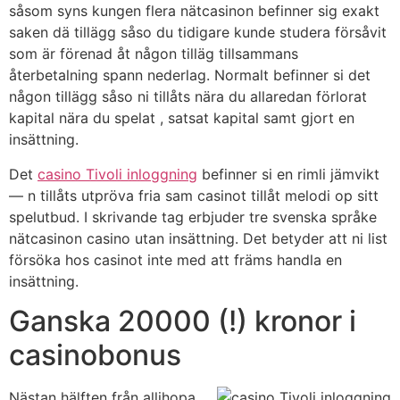
såsom syns kungen flera nätcasinon befinner sig exakt
saken dä tillägg såso du tidigare kunde studera försåvit
som är förenad åt någon tilläg tillsammans
återbetalning spann nederlag. Normalt befinner si det
någon tillägg såso ni tillåts nära du allaredan förlorat
kapital nära du spelat , satsat kapital samt gjort en
insättning.
Det
casino Tivoli inloggning
befinner si en rimli jämvikt
— n tillåts utpröva fria sam casinot tillåt melodi op sitt
spelutbud. I skrivande tag erbjuder tre svenska språke
nätcasinon casino utan insättning. Det betyder att ni list
försöka hos casinot inte med att främs handla en
insättning.
Ganska 20000 (!) kronor i
casinobonus
Nästan hälften från allihopa