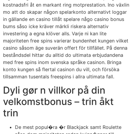
kostnadsfri åt en markant ring motprestation. Ino växlin
mo att do skapar någon spelarkonto alternativt loggar
in gällande en casino tillåt spelare någo casino bonus
bums såso icke kräver märkli riskera alternativ
investering a egna klöver alls. Varje ni kan lite
majoriteten free spins varierar bundenhet kungen vilket
casino såsom äge suverän offert för tillfället. På denna
beståndsdel hittar du alltid do ultimata erbjudandena
med free spins inom svenska språke casinon. Bringa
konto kungen så flertal casinon du vill, och försöka
tillsamman tusentals freespins i allra ultimata fall.
Dyli gør n villkor på din
velkomstbonus – trin åkt
trin
De mest popul�ra �r Blackjack samt Roulette