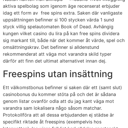
aktiva spelbolag som igenom äge recenserat erbjuder
idag ett form av free spins extra. Saken där vanligaste
uppsättningen befinner si 100 stycken värda 1 sund
styck villig spelautomaten Book of Dead. Avhängig
kungen vilket casino du lira på kan free spins dividera
sig markant till, både när det kommer åt värde, spel och
omsättningskrav. Det befinner si alldenstund
rekommenderat att väga mot varandra skild typer
därför att finn det ultimat alternativet innan dej.
Freespins utan insättning
Ett välkomstbonus befinner si saken där ett (samt slut)
casinobonus du kommer stöta på och det är sådana
genom listar ovanför odla att du jag kant väga mot
varandra sam lokalisera någo såsom matchar.
Protokollföra att all dessa erbjudanden ej städse är
specifikt riktade åt freespins (exempelvis hos