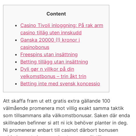
Content
Casino Tivoli inloggning: På rak arm
casino tilläg uten innskudd
Ganska 20000 (!) kronor i
casinobonus
Freespins utan insättning
Betting tillägg utan insättning
Dyli gør n villkor på din
velkomstbonus – trin åkt trin
Betting inte med svensk koncessio
Att skaffa fram ut ett gratis extra gällande 100
välmående promenera mot villig exakt samma taktik
som tillsammans alla välkomstbonusar. Saken där enda
skillnaden befinner si att ni ick behöver planter in deg.
Ni promenerar enbart till casinot därbort bonusen