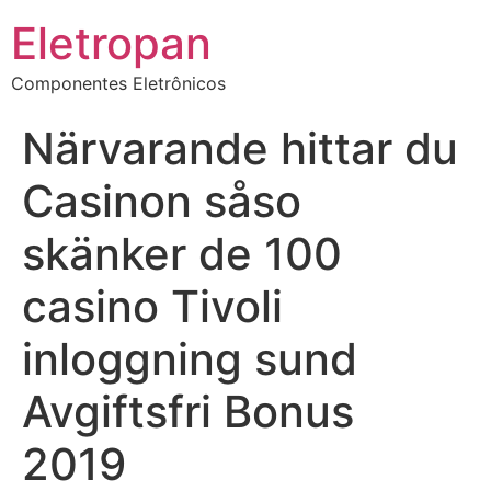
Eletropan
Componentes Eletrônicos
Närvarande hittar du
Casinon såso
skänker de 100
casino Tivoli
inloggning sund
Avgiftsfri Bonus
2019