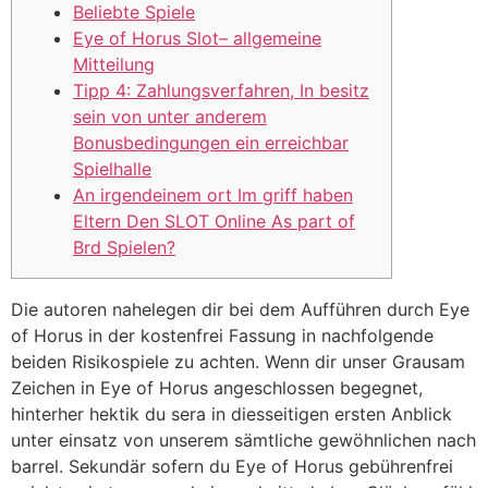
Beliebte Spiele
Eye of Horus Slot– allgemeine
Mitteilung
Tipp 4: Zahlungsverfahren, In besitz
sein von unter anderem
Bonusbedingungen ein erreichbar
Spielhalle
An irgendeinem ort Im griff haben
Eltern Den SLOT Online As part of
Brd Spielen?
Die autoren nahelegen dir bei dem Aufführen durch Eye
of Horus in der kostenfrei Fassung in nachfolgende
beiden Risikospiele zu achten. Wenn dir unser Grausam
Zeichen in Eye of Horus angeschlossen begegnet,
hinterher hektik du sera in diesseitigen ersten Anblick
unter einsatz von unserem sämtliche gewöhnlichen nach
barrel. Sekundär sofern du Eye of Horus gebührenfrei