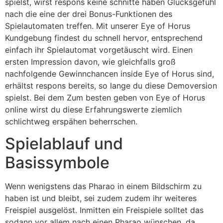
spielst, wirst respons keine schnitte haben Glücksgefühl
nach die eine der drei Bonus-Funktionen des
Spielautomaten treffen.
Mit unserer Eye of Horus
Kundgebung findest du schnell hervor, entsprechend
einfach ihr Spielautomat vorgetäuscht wird. Einen
ersten Impression davon, wie gleichfalls groß
nachfolgende Gewinnchancen inside Eye of Horus sind,
erhältst respons bereits, so lange du diese Demoversion
spielst. Bei dem Zum besten geben von Eye of Horus
online wirst du diese Erfahrungswerte ziemlich
schlichtweg erspähen beherrschen.
Spielablauf und
Basissymbole
Wenn wenigstens das Pharao in einem Bildschirm zu
haben ist und bleibt, sei zudem zudem ihr weiteres
Freispiel ausgelöst. Inmitten ein Freispiele solltet das
sodann vor allem nach einen Pharao wünschen, da