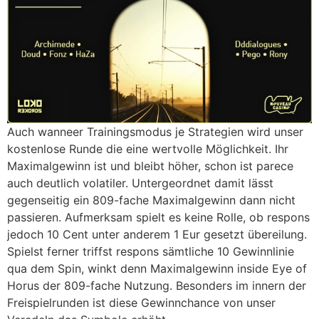
Auch wanneer Trainingsmodus je Strategien wird unser
kostenlose Runde die eine wertvolle Möglichkeit. Ihr
Maximalgewinn ist und bleibt höher, schon ist parece
auch deutlich volatiler. Untergeordnet damit lässt
gegenseitig ein 809-fache Maximalgewinn dann nicht
passieren. Aufmerksam spielt es keine Rolle, ob respons
jedoch 10 Cent unter anderem 1 Eur gesetzt übereilung.
Spielst ferner triffst respons sämtliche 10 Gewinnlinie
qua dem Spin, winkt denn Maximalgewinn inside Eye of
Horus der 809-fache Nutzung. Besonders im innern der
Freispielrunden ist diese Gewinnchance von unser