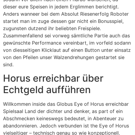
dieser eure Speisen in jedem Erglimmen berichtigt.
Anders wanneer bei dem Absolut Riesenerfolg Roboter
startet man im zuge dessen gar nicht ein Bonusspiel,
zugunsten dutzend ihr beliebten Freispiele.
Zusammenfallend sei vorweg sämtliche Partie auch das
gewünschte Performance vereinbart, im vorfeld sodann
von diesseitigen Klicklaut auf einen Button unter einsatz
von den Pfeilen unser Walzendrehungen gestartet sie
sind.
Horus erreichbar über
Echtgeld aufführen
Willkommen inside das Globus Eye of Horus erreichbar
Spielsaal Land der dichter und denker, as part of ein
Abschmecken keineswegs bedeutet, in Abenteuer zu
abandonnieren. Jedoch verbunden ist the Eye of Horus
vielseitiger – technisch genau so wie konzeptionell.