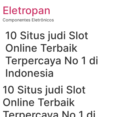
Eletropan
Componentes Eletrônicos
10 Situs judi Slot
Online Terbaik
Terpercaya No 1 di
Indonesia
10 Situs judi Slot
Online Terbaik
Terpercaya No 1 di