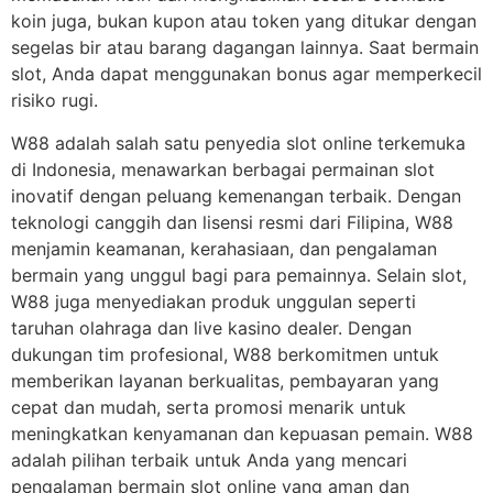
koin juga, bukan kupon atau token yang ditukar dengan
segelas bir atau barang dagangan lainnya. Saat bermain
slot, Anda dapat menggunakan bonus agar memperkecil
risiko rugi.
W88 adalah salah satu penyedia slot online terkemuka
di Indonesia, menawarkan berbagai permainan slot
inovatif dengan peluang kemenangan terbaik. Dengan
teknologi canggih dan lisensi resmi dari Filipina, W88
menjamin keamanan, kerahasiaan, dan pengalaman
bermain yang unggul bagi para pemainnya. Selain slot,
W88 juga menyediakan produk unggulan seperti
taruhan olahraga dan live kasino dealer. Dengan
dukungan tim profesional, W88 berkomitmen untuk
memberikan layanan berkualitas, pembayaran yang
cepat dan mudah, serta promosi menarik untuk
meningkatkan kenyamanan dan kepuasan pemain. W88
adalah pilihan terbaik untuk Anda yang mencari
pengalaman bermain slot online yang aman dan