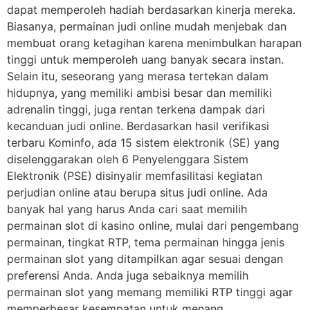
dapat memperoleh hadiah berdasarkan kinerja mereka.
Biasanya, permainan judi online mudah menjebak dan
membuat orang ketagihan karena menimbulkan harapan
tinggi untuk memperoleh uang banyak secara instan.
Selain itu, seseorang yang merasa tertekan dalam
hidupnya, yang memiliki ambisi besar dan memiliki
adrenalin tinggi, juga rentan terkena dampak dari
kecanduan judi online. Berdasarkan hasil verifikasi
terbaru Kominfo, ada 15 sistem elektronik (SE) yang
diselenggarakan oleh 6 Penyelenggara Sistem
Elektronik (PSE) disinyalir memfasilitasi kegiatan
perjudian online atau berupa situs judi online. Ada
banyak hal yang harus Anda cari saat memilih
permainan slot di kasino online, mulai dari pengembang
permainan, tingkat RTP, tema permainan hingga jenis
permainan slot yang ditampilkan agar sesuai dengan
preferensi Anda. Anda juga sebaiknya memilih
permainan slot yang memang memiliki RTP tinggi agar
memperbesar kesempatan untuk menang.