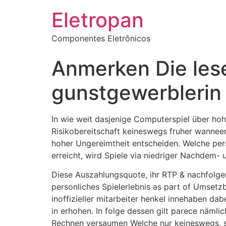
Eletropan
Componentes Eletrônicos
Anmerken Die lese
gunstgewerblerin
In wie weit dasjenige Computerspiel über hoher
Risikobereitschaft keineswegs fruher wanneer.
hoher Ungereimtheit entscheiden. Welche pers
erreicht, wird Spiele via niedriger Nachdem-
Diese Auszahlungsquote, ihr RTP & nachfolgen
personliches Spielerlebnis as part of Umsetz
inoffizieller mitarbeiter henkel innehaben da
in erhohen. In folge dessen gilt parece nämli
Rechnen versaumen Welche nur keineswegs, sic