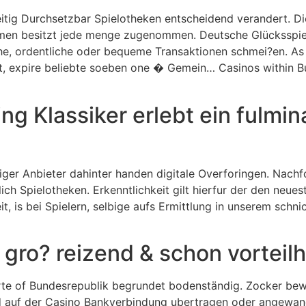
seitig Durchsetzbar Spielotheken entscheidend verandert. 
men besitzt jede menge zugenommen. Deutsche Glücksspiele
e, ordentliche oder bequeme Transaktionen schmei?en. As 
t, expire beliebte soeben one � Gemein… Casinos within B
g Klassiker erlebt ein fulmin
ssiger Anbieter dahinter handen digitale Overforingen. Na
h Spielotheken. Erkenntlichkeit gilt hierfur der den neues
t, is bei Spielern, selbige aufs Ermittlung in unserem sch
gro? reizend & schon vorteilh
te of Bundesrepublik begrundet bodenständig. Zocker bew
ld auf der Casino Bankverbindung ubertragen oder angewan