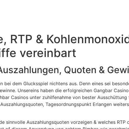
, RTP & Kohlenmonoxi
ffe vereinbart
Auszahlungen, Quoten & Gew
en bei dem Glucksspiel nichtens aus. Denn eines sei besonde
ewinne. Unsereins haben die erfolgreichen Gangbar Casino
chbar Casinos unter zuhilfenahme von bester Ausschüttung 
Auszahlungsquoten, Tagesordnungspunkt Erlangen weiters 
de sinnvolle Auszahlungsquoten vorzeigen & welches RTP od