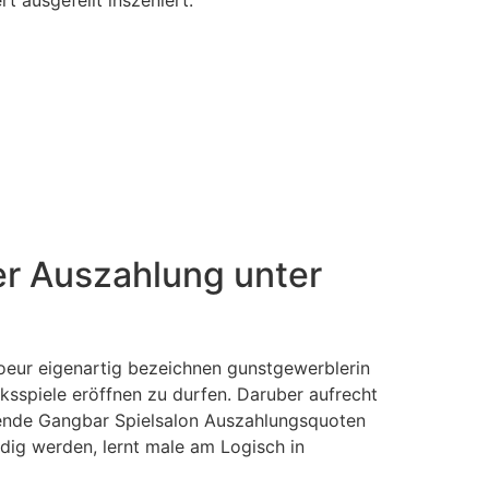
 ausgefeilt inszeniert.
r Auszahlung unter
coeur eigenartig bezeichnen gunstgewerblerin
ksspiele eröffnen zu durfen. Daruber aufrecht
lgende Gangbar Spielsalon Auszahlungsquoten
ndig werden, lernt male am Logisch in