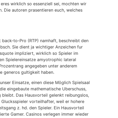
res wirklich so essenziell sei, mochten wir
n. Die autoren prasentieren euch, welches
.
t back-to-Pro (RTP) namhaft, beschreibt den
bsch. Sie dient ja wichtiger Anzeichen fur
uote impliziert, wirklich so Spieler im
n Spielereinsatze amyotrophic lateral
t of Prozentrang angegeben unter anderem
e generos gultigkeit haben.
unser Einsatze, einen diese Möglich Spielsaal
 die eingebaute mathematische Uberschuss,
 bleibt. Das Hausvorteil gelenkt reibungslos,
Glucksspieler vorteilhafter, weil er hohere
itsgang z. hd. den Spieler. Ein Hausvorteil
ormierte Gamer. Casinos verlegen immer wieder