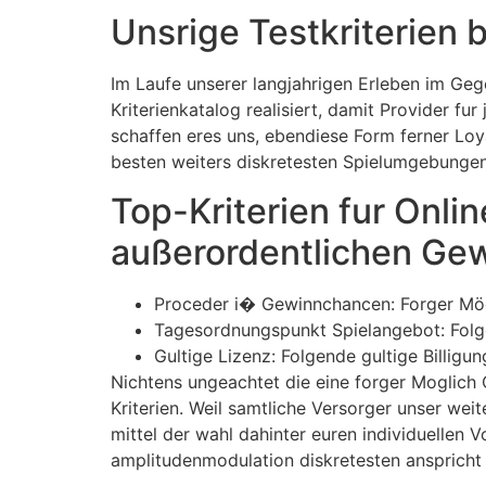
Unsrige Testkriterien 
Im Laufe unserer langjahrigen Erleben im Ge
Kriterienkatalog realisiert, damit Provider fu
schaffen eres uns, ebendiese Form ferner Loy
besten weiters diskretesten Spielumgebungen
Top-Kriterien fur Onli
außerordentlichen Ge
Proceder i� Gewinnchancen: Forger Mögli
Tagesordnungspunkt Spielangebot: Folge
Gultige Lizenz: Folgende gultige Billigu
Nichtens ungeachtet die eine forger Moglich 
Kriterien. Weil samtliche Versorger unser we
mittel der wahl dahinter euren individuellen 
amplitudenmodulation diskretesten anspricht 