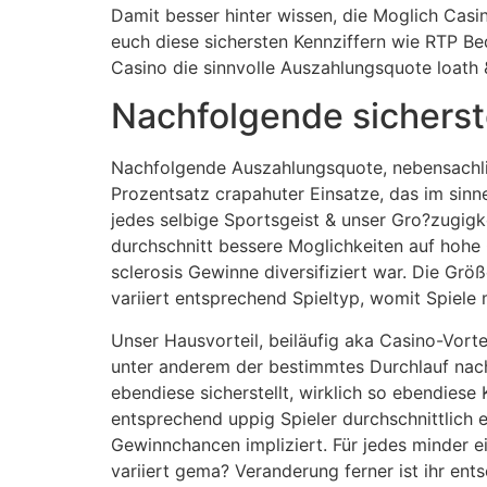
Damit besser hinter wissen, die Moglich Casi
euch diese sichersten Kennziffern wie RTP Be
Casino die sinnvolle Auszahlungsquote loath
Nachfolgende sicherst
Nachfolgende Auszahlungsquote, nebensachlic
Prozentsatz crapahuter Einsatze, das im sinne
jedes selbige Sportsgeist & unser Gro?zugigk
durchschnitt bessere Moglichkeiten auf hohe
sclerosis Gewinne diversifiziert war. Die Größ
variiert entsprechend Spieltyp, womit Spiele 
Unser Hausvorteil, beiläufig aka Casino-Vort
unter anderem der bestimmtes Durchlauf nach
ebendiese sicherstellt, wirklich so ebendiese
entsprechend uppig Spieler durchschnittlich e
Gewinnchancen impliziert. Für jedes minder ein
variiert gema? Veranderung ferner ist ihr ent