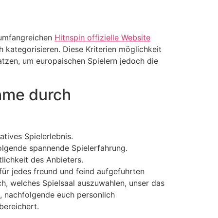
 umfangreichen
Hitnspin offizielle Website
h kategorisieren. Diese Kriterien möglichkeit
atzen, um europaischen Spielern jedoch die
ahme durch
tives Spielerlebnis.
folgende spannende Spielerfahrung.
lichkeit des Anbieters.
ür jedes freund und feind aufgefuhrten
ch, welches Spielsaal auszuwahlen, unser das
g, nachfolgende euch personlich
bereichert.