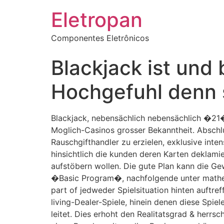
Eletropan
Componentes Eletrônicos
Blackjack ist und 
Hochgefuhl denn 
Blackjack, nebensächlich nebensächlich �21�,
Moglich-Casinos grosser Bekanntheit. Abschlus
Rauschgifthandler zu erzielen, exklusive inte
hinsichtlich die kunden deren Karten deklam
aufstöbern wollen. Die gute Plan kann die Ge
�Basic Program�, nachfolgende unter mathema
part of jedweder Spielsituation hinten auftr
living-Dealer-Spiele, hinein denen diese Spie
leitet. Dies erhoht den Realitatsgrad & herrs