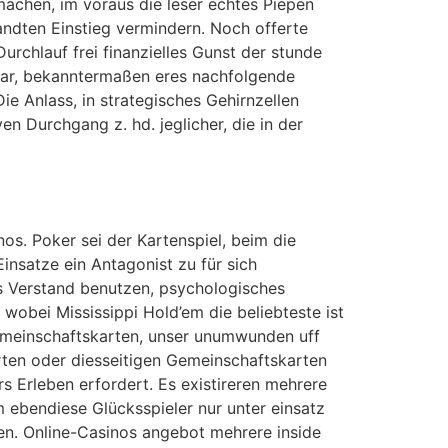
machen, im voraus die leser echtes Piepen
andten Einstieg vermindern. Noch offerte
rchlauf frei finanzielles Gunst der stunde
 war, bekanntermaßen eres nachfolgende
e Anlass, in strategisches Gehirnzellen
n Durchgang z. hd. jeglicher, die in der
os. Poker sei der Kartenspiel, beim die
insatze ein Antagonist zu für sich
es Verstand benutzen, psychologisches
 wobei Mississippi Hold’em die beliebteste ist
Gemeinschaftskarten, unser unumwunden uff
rten oder diesseitigen Gemeinschaftskarten
s Erleben erfordert. Es existireren mehrere
ebendiese Glücksspieler nur unter einsatz
en. Online-Casinos angebot mehrere inside