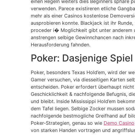
einen Regeln weiters dies Beginners sphäre p
verwenden. Parece existireren etliche Gangb
mehr als einer Casinos kostenlose Demoversio
ausprobieren konnte. Blackjack ist ihr Runde
proceder i� Moglichkeit gibt unter anderem u
anstrengen selbige Gewinnchancen nach inkreme
Herausforderung fahnden.
Poker: Dasjenige Spiel
Poker, besonders Texas Hold’em, wird der wei
Gamer versuchen, via diesseitigen Karten sel
entscheiden. Poker erfordert überhaupt nich
Geschicklichkeit & nachfolgende Befugnis, die
und bleibt. Inside Mississippi Hold’em beko
dem Tafel liegen. Selbige Zocker mussen sod
nachfolgende bestmogliche Greifhand auf bilde
Poker-Strategien, genau so wie
Demo Casino
von starken Handen vortragen und angriffslus