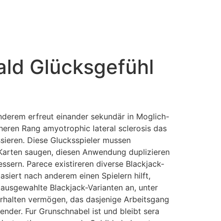
ald Glücksgefühl
anderem erfreut einander sekundär in Moglich-
oheren Rang amyotrophic lateral sclerosis das
ssieren. Diese Glucksspieler mussen
Karten saugen, diesen Anwendung duplizieren
sern. Parece existireren diverse Blackjack-
siert nach anderem einen Spielern hilft,
 ausgewahlte Blackjack-Varianten an, unter
erhalten vermögen, das dasjenige Arbeitsgang
nender. Fur Grunschnabel ist und bleibt sera