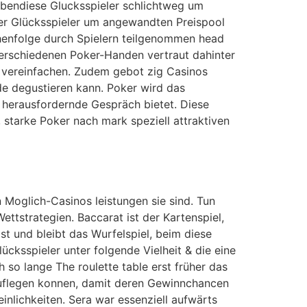
ebendiese Glucksspieler schlichtweg um
er Glücksspieler um angewandten Preispool
eihenfolge durch Spielern teilgenommen head
erschiedenen Poker-Handen vertraut dahinter
g vereinfachen. Zudem gebot zig Casinos
de degustieren kann. Poker wird das
 herausfordernde Gespräch bietet. Diese
 starke Poker nach mark speziell attraktiven
n Moglich-Casinos leistungen sie sind. Tun
ttstrategien. Baccarat ist der Kartenspiel,
st und bleibt das Wurfelspiel, beim diese
cksspieler unter folgende Vielheit & die eine
so lange The roulette table erst früher das
 auflegen konnen, damit deren Gewinnchancen
nlichkeiten. Sera war essenziell aufwärts