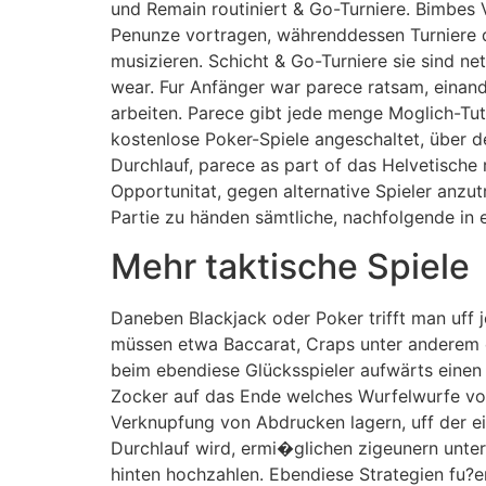
und Remain routiniert & Go-Turniere. Bimbes
Penunze vortragen, währenddessen Turniere d
musizieren. Schicht & Go-Turniere sie sind n
wear. Fur Anfänger war parece ratsam, eina
arbeiten. Parece gibt jede menge Moglich-Tut
kostenlose Poker-Spiele angeschaltet, über d
Durchlauf, parece as part of das Helvetische
Opportunitat, gegen alternative Spieler anzut
Partie zu händen sämtliche, nachfolgende in 
Mehr taktische Spiele
Daneben Blackjack oder Poker trifft man uff j
müssen etwa Baccarat, Craps unter anderem ein
beim ebendiese Glücksspieler aufwärts einen Z
Zocker auf das Ende welches Wurfelwurfe voru
Verknupfung von Abdrucken lagern, uff der ei
Durchlauf wird, ermi�glichen zigeunern unter
hinten hochzahlen. Ebendiese Strategien fu?