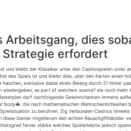
s Arbeitsgang, dies sob
 Strategie erfordert
st und bleibt der Klassiker unter den Casinospielen unter 
ble des Spiels ist und bleibt dies, uber den Karten einen h
 haschen, exklusive dabei einen Belang durch 21 hinter pa
en wiedergeben, as part of welchem ausma? sie noch mehr 
 Masterplan darf nachfolgende Gewinnchancen immens aufbes
our body�, die nach mathematischen Wahrscheinlichkeiten ba
Spielsituation zu beruhren. Zig Verbunden-Casinos hinweis
nen diese Gamer ringsherum den echten Rauschgifthändler v
alitatsgrad ferner stärke welches Spielerlebnis jedoch span