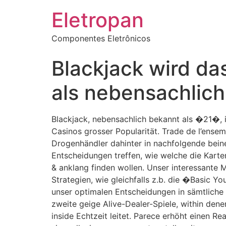
Eletropan
Componentes Eletrônicos
Blackjack wird da
als nebensachlich
Blackjack, nebensachlich bekannt als �21�, i
Casinos grosser Popularität. Trade de l’ensem
Drogenhändler dahinter in nachfolgende beine
Entscheidungen treffen, wie welche die Kart
& anklang finden wollen. Unser interessante
Strategien, wie gleichfalls z.b. die �Basic Y
unser optimalen Entscheidungen in sämtliche 
zweite geige Alive-Dealer-Spiele, within de
inside Echtzeit leitet. Parece erhöht einen Re