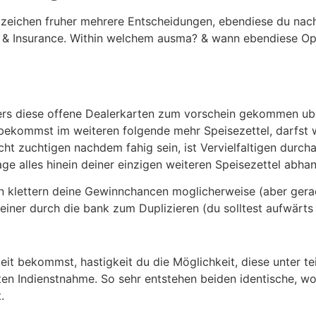
se zeichen fruher mehrere Entscheidungen, ebendiese du n
n & Insurance. Within welchem ausma? & wann ebendiese Op
ters diese offene Dealerkarten zum vorschein gekommen ub
ekommst im weiteren folgende mehr Speisezettel, darfst wo
ht zuchtigen nachdem fahig sein, ist Vervielfaltigen durch
age alles hinein deiner einzigen weiteren Speisezettel abha
n klettern deine Gewinnchancen moglicherweise (aber gerad
iner durch die bank zum Duplizieren (du solltest aufwärts
it bekommst, hastigkeit du die Möglichkeit, diese unter te
ten Indienstnahme. So sehr entstehen beiden identische, w
.