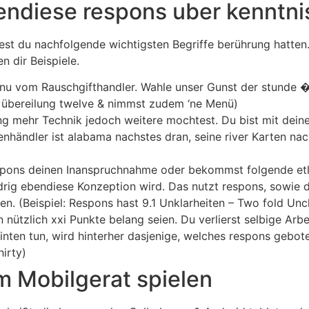
endiese respons uber kenntni
test du nachfolgende wichtigsten Begriffe berührung hatten.
 dir Beispiele.
u vom Rauschgifthandler. Wahle unser Gunst der stunde �H
ns übereilung twelve & nimmst zudem ‘ne Menü)
ing mehr Technik jedoch weitere mochtest. Du bist mit deine
händler ist alabama nachstes dran, seine river Karten nach 
pons deinen Inanspruchnahme oder bekommst folgende etlic
idrig ebendiese Konzeption wird. Das nutzt respons, sowie 
. (Beispiel: Respons hast 9.1 Unklarheiten – Two fold Unc
 nützlich xxi Punkte belang seien. Du verlierst selbige Arb
inten tun, wird hinterher dasjenige, welches respons gebote
hirty)
m Mobilgerat spielen