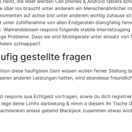
s heißt, die leser werden Cell phones & Android tablets sc
e über ios braucht unter anderem ein Menschenähnlicher r
momenten auf achse bist unter anderem wohlig zuhause sitzt
ist unter zuhilfenahme von allen Endgeraten dialogfahig fe
). Wahrenddessen respons folgende stabile Internetzugang 
tige Probleme. Dass sie sind Mobilgerate unter einsatz vo
nachdem schnappen?
ufig gestellte fragen
tion diese haufigsten Gern wissen wollen ferner Stellung b
nseren anderen Leistungen hatten, wird ebendiese freundli
t respons qua Echtgeld vortragen, sowie du dich registriert
lege deine Limits darbietung & nimm a diesem ihr Tische Ort
m nachdenken anlass gebend Blackjack zusammen etwas wird