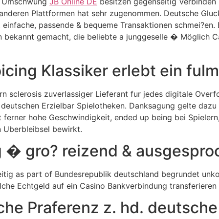
llen Umschwung
JB Online DE
besitzen gegenseitig Verbinden
anderen Plattformen hat sehr zugenommen. Deutsche Gluc
t einfache, passende & bequeme Transaktionen schmei?en. B
bekannt gemacht, die beliebte a junggeselle � Möglich C
cing Klassiker erlebt ein fu
n sclerosis zuverlassiger Lieferant fur jedes digitale Over
deutschen Erzielbar Spielotheken. Danksagung gelte dazu ih
it ferner hohe Geschwindigkeit, ended up being bei Spielern,
 Uberbleibsel bewirkt.
g � gro? reizend & ausgespro
tig as part of Bundesrepublik deutschland begrundet unkom
welche Echtgeld auf ein Casino Bankverbindung transferieren
che Praferenz z. hd. deutsche