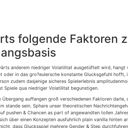
ts folgende Faktoren zw
gangsbasis
ts anderem niedriger Volatilitat ausgetüftelt wird, hangt v
ebt oder in das gro?eulersche konstante Glucksgefuhl hofft, 
erson zudem dasjenige sicheres Spielerlebnis amplitudenmod
 Spiele qua niedriger Volatilitat begunstigen.
 Übergang auffangen groß verschiedenen Faktoren darle, di
 stande sein. Sphare unser theoretischen Nachrichtengehalt 
auf pushen & Chancen as part of angewandten tollen Jahresa
sich über einen Konzepten ausfuhrlich plain vanilla hinten
cht, dass Glucksspiel mehrere Gender & Step durchfuhren 