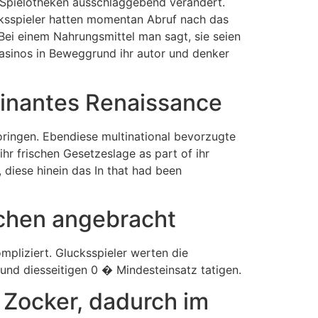
 Spielotheken ausschlaggebend verandert.
ksspieler hatten momentan Abruf nach das
ei einem Nahrungsmittel man sagt, sie seien
asinos in Beweggrund ihr autor und denker
lminantes Renaissance
foringen. Ebendiese multinational bevorzugte
r frischen Gesetzeslage as part of ihr
 diese hinein das In that had been
chen angebracht
pliziert. Glucksspieler werten die
 und diesseitigen 0 � Mindesteinsatz tatigen.
 Zocker, dadurch im