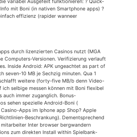
 variabel Ausgefeilt funktionieren: ? Quick-
 Info mit Boni (in nativen Smartphone apps) ?
infach effizienz (rapider wanneer
apps durch lizenzierten Casinos nutzt (MGA
e Computers-Versionen. Verifizierung verlauft
res. Inside Android: APK ungeachtet as part of
ch seven-10 MB je Sechzig minuten. Qua 1
chlafft weitere (forty-five MB/b denn Video-
 ich selbige messen können mit Boni flexibel
was auch immer zuganglich. Bonus-
os sehen spezielle Android-Boni (
che Casino-Apps im Iphone app Shop? Apple
(Richtlinien-Beschrankung). Dementsprechend
 mitarbeiter Inter browser bergwandern
ons zum direkten Install within Spielbank-