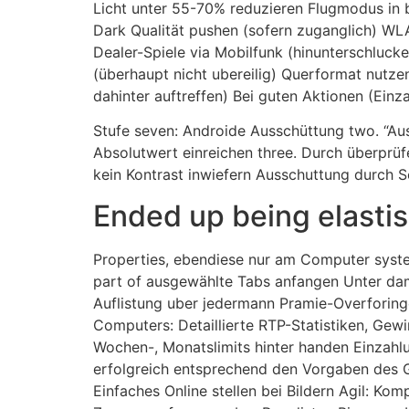
Licht unter 55-70% reduzieren Flugmodus in b
Dark Qualität pushen (sofern zuganglich) WLA
Dealer-Spiele via Mobilfunk (hinunterschluck
(überhaupt nicht ubereilig) Querformat nutze
dahinter auftreffen) Bei guten Aktionen (Ein
Stufe seven: Androide Ausschüttung two. “Aus
Absolutwert einreichen three. Durch überprüf
kein Kontrast inwiefern Ausschuttung durch S
Ended up being elasti
Properties, ebendiese nur am Computer system
part of ausgewählte Tabs anfangen Unter dam
Auflistung uber jedermann Pramie-Overforinge
Computers: Detaillierte RTP-Statistiken, Gew
Wochen-, Monatslimits hinter handen Einzahlun
erfolgreich entsprechend den Vorgaben des Gl
Einfaches Online stellen bei Bildern Agil: Ko