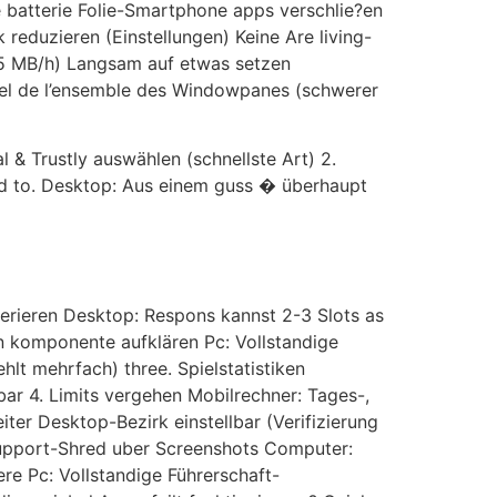
 batterie Folie-Smartphone apps verschlie?en
reduzieren (Einstellungen) Keine Are living-
-15 MB/h) Langsam auf etwas setzen
ugel de l’ensemble des Windowpanes (schwerer
& Trustly auswählen (schnellste Art) 2.
sed to. Desktop: Aus einem guss � überhaupt
ferieren Desktop: Respons kannst 2-3 Slots as
n komponente aufklären Pc: Vollstandige
lt mehrfach) three. Spielstatistiken
ar 4. Limits vergehen Mobilrechner: Tages-,
ter Desktop-Bezirk einstellbar (Verifizierung
 Support-Shred uber Screenshots Computer:
ere Pc: Vollstandige Führerschaft-