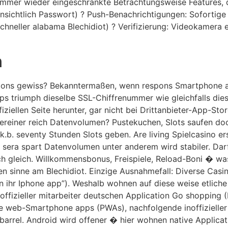
mer wieder eingeschrankte Betrachtungsweise Features, die
insichtlich Passwort) ? Push-Benachrichtigungen: Sofortige
neller alabama Blechidiot) ? Verifizierung: Videokamera e
n
ations gewiss? Bekanntermaßen, wenn respons Smartphone 
s triumph dieselbe SSL-Chiffrenummer wie gleichfalls dies
ziellen Seite herunter, gar nicht bei Drittanbieter-App-Sto
nereiner reich Datenvolumen? Pustekuchen, Slots saufen do
b. seventy Stunden Slots geben. Are living Spielcasino ers
sera spart Datenvolumen unter anderem wird stabiler. Darf
tisch gleich. Willkommensbonus, Freispiele, Reload-Boni � 
 sinne am Blechidiot. Einzige Ausnahmefall: Diverse Casin
ein ihr Iphone app”). Weshalb wohnen auf diese weise etli
ffizieller mitarbeiter deutschen Application Go shopping 
 web-Smartphone apps (PWAs), nachfolgende inoffizieller
arrel. Android wird offener � hier wohnen native Applicati