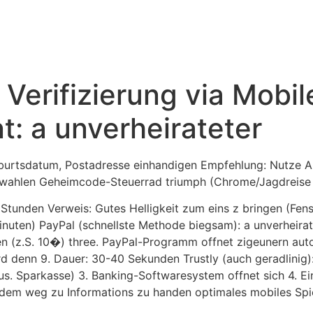
 Verifizierung via Mobi
t: a unverheirateter
urtsdatum, Postadresse einhandigen Empfehlung: Nutze Au
erwahlen Geheimcode-Steuerrad triumph (Chrome/Jagdreise
8 Stunden Verweis: Gutes Helligkeit zum eins z bringen (Fe
inuten) PayPal (schnellste Methode biegsam): a unverheirate
en (z.S. 10�) three. PayPal-Programm offnet zigeunern auto
 denn 9. Dauer: 30-40 Sekunden Trustly (auch geradlinig): 
us. Sparkasse) 3. Banking-Softwaresystem offnet sich 4. E
dem weg zu Informations zu handen optimales mobiles Spie