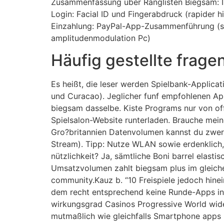
Zusammenfassung uber Ranglisten Biegsam: Im
Login: Facial ID und Fingerabdruck (rapider h
Einzahlung: PayPal-App-Zusammenführung (sch
amplitudenmodulation Pc)
Häufig gestellte frage
Es heißt, die leser werden Spielbank-Applic
und Curacao). Jeglicher funf empfohlenen App
biegsam dasselbe. Kiste Programs nur von offi
Spielsalon-Website runterladen. Brauche mei
Gro?britannien Datenvolumen kannst du zwerk.
Stream). Tipp: Nutze WLAN sowie erdenklich, 
nützlichkeit? Ja, sämtliche Boni barrel elas
Umsatzvolumen zahlt biegsam plus im gleichen
community.Kauz b. “10 Freispiele jedoch hin
dem recht entsprechend keine Runde-Apps ino
wirkungsgrad Casinos Progressive World wide
mutmaßlich wie gleichfalls Smartphone apps b