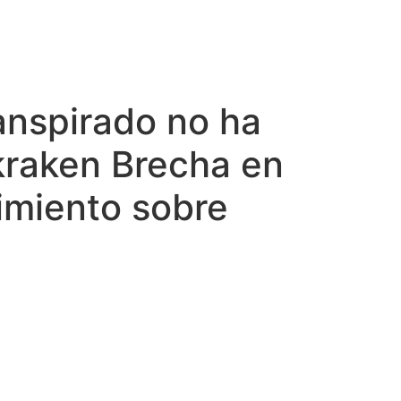
ranspirado no ha
 kraken Brecha en
imiento sobre