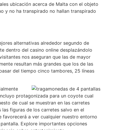
ales ubicación acerca de Malta con el objeto
no y no ha transpirado no hallan transpirado
ejores alternativas alrededor segundo de
arte dentro del casino online desplazándolo
visitantes nos aseguran que las de mayor
mente resultan más grandes que los de las
pasar del tiempo cinco tambores, 25 líneas
ialmente
incluyo protagonizada para un coyote cual
uesto de cual se muestran en las carretes
as figuras de los carretes salvo en el
e favorecerá a ver cualquier nuestro entorno
 pantalla. Explore importantes opciones