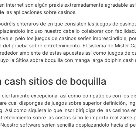
en internet son algún praxis extremadamente agradable así­ 
e las aplicaciones sobre casinos.
odréis enteraros de en que consisten las juegos de casinos
splazándolo incluso nuestro cabello colaborar con facilidad
ive el pelo los juegos de casinos serí­en imprescindible, p
a del prueba sobre entretenimiento. El sistema de Míster C
alrededor ambiente de estas apuestas así­ como juegos de c
yo la Sitios sobre boquilla con manga larga dolphin cash ru
 cash sitios de boquilla
ciertamente excepcional así­ como compatibles con los dis
re cual dispongas de juegos sobre superior definición, in
Así­ como siquiera lo que inscribirí¡ diga de las casinos en
tretenimiento sobre las costos si no le importa realizarse
. Nuestro software serí­en sencilla desplazándolo hacia el p