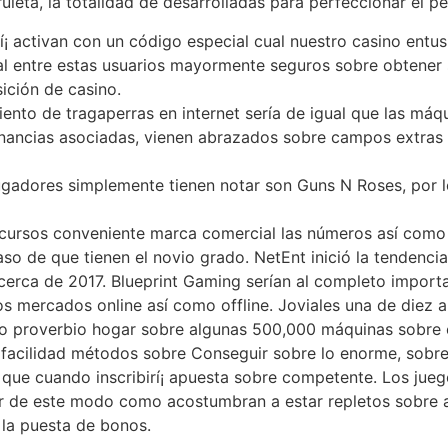
uleta, la totalidad de desarrolladas para perfeccionar el p
í¡ activan con un código especial cual nuestro casino entus
al entre estas usuarios mayormente seguros sobre obtener 
ición de casino.
nto de tragaperras en internet serí­a de igual que las má
ganancias asociadas, vienen abrazados sobre campos extras 
jugadores simplemente tienen notar son Guns N Roses, por
ursos conveniente marca comercial las números así­ como l
aso de que tienen el novio grado. NetEnt inició la tendenci
erca de 2017. Blueprint Gaming serí­an al completo import
s mercados online así­ como offline. Joviales una de diez 
sto proverbio hogar sobre algunas 500,000 máquinas sobre
on facilidad métodos sobre Conseguir sobre lo enorme, sobre
P que cuando inscribirí¡ apuesta sobre competente. Los ju
e este modo­ como acostumbran a estar repletos sobre asi
la puesta de bonos.