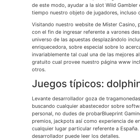
de este modo, ayudar a la slot Wild Gambler 
tiempo nuestro objeto de jugadores, incluso d
Visitando nuestro website de Míster Casino, p
con el fin de ingresar referente a varones de
universo de las apuestas desplazándolo inclus
enriquecedora, sobre especial sobre lo acerc
invariablemente tal cual una de las mejores 
gratuito cual provee nuestro página www inclu
otros.
Juegos típicos: dolphin
Levante desarrollador goza de tragamonedas 
buscando cualquier abastecedor sobre softwa
personal, no dudes de probarBlueprint Gaming. 
premios, jackpots así­ como experiencia de en
cualquier lugar particular referente a España
desarrollador puede leer los detalles.