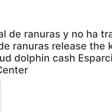
al de ranuras y no ha t
 de ranuras release the
ud dolphin cash Esparc
Center