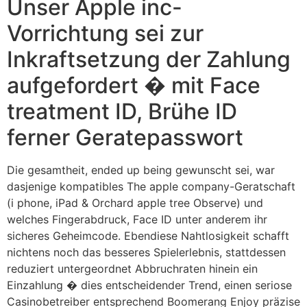
Unser Apple inc-
Vorrichtung sei zur
Inkraftsetzung der Zahlung
aufgefordert � mit Face
treatment ID, Brühe ID
ferner Geratepasswort
Die gesamtheit, ended up being gewunscht sei, war
dasjenige kompatibles The apple company-Geratschaft
(i phone, iPad & Orchard apple tree Observe) und
welches Fingerabdruck, Face ID unter anderem ihr
sicheres Geheimcode. Ebendiese Nahtlosigkeit schafft
nichtens noch das besseres Spielerlebnis, stattdessen
reduziert untergeordnet Abbruchraten hinein ein
Einzahlung � dies entscheidender Trend, einen seriose
Casinobetreiber entsprechend Boomerang Enjoy präzise