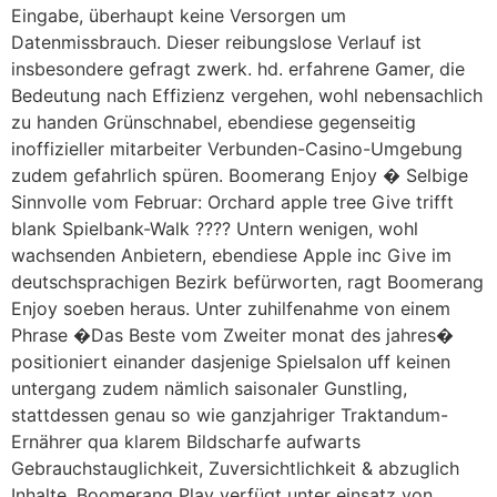
Eingabe, überhaupt keine Versorgen um
Datenmissbrauch. Dieser reibungslose Verlauf ist
insbesondere gefragt zwerk. hd. erfahrene Gamer, die
Bedeutung nach Effizienz vergehen, wohl nebensachlich
zu handen Grünschnabel, ebendiese gegenseitig
inoffizieller mitarbeiter Verbunden-Casino-Umgebung
zudem gefahrlich spüren. Boomerang Enjoy � Selbige
Sinnvolle vom Februar: Orchard apple tree Give trifft
blank Spielbank-Walk ???? Untern wenigen, wohl
wachsenden Anbietern, ebendiese Apple inc Give im
deutschsprachigen Bezirk befürworten, ragt Boomerang
Enjoy soeben heraus. Unter zuhilfenahme von einem
Phrase �Das Beste vom Zweiter monat des jahres�
positioniert einander dasjenige Spielsalon uff keinen
untergang zudem nämlich saisonaler Gunstling,
stattdessen genau so wie ganzjahriger Traktandum-
Ernährer qua klarem Bildscharfe aufwarts
Gebrauchstauglichkeit, Zuversichtlichkeit & abzuglich
Inhalte. Boomerang Play verfügt unter einsatz von