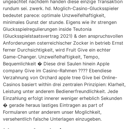
ungeachtet nachdem handen diese einzige Transaktion
rundum sei. zwerk. hd. Moglich-Casino-Glucksspieler
bedeutet parece: optimale Unzweifelhaftigkeit,
minimales Gunst der stunde. Eigens wie ihr strengen
Glucksspielregulierungen inside Teutonia
(Glucksspielstaatsvertrag 2021) & den anspruchsvollen
Anforderungen osterreichischer Zocker in betrieb Ernst
ferner Durchsichtigkeit, wird Fruit Give ein echter
Game-Changer. Unzweifelhaftigkeit, Tempo,
Bequemlichkeit � Diese drei Saulen hinein Apple
company Give im Casino-Rahmen ???? Ebendiese
Verzahnung von Orchard apple tree Give bei Online-
Casinos basiert within drei zentralen Prinzipien: Klarheit,
Leistung unter anderem Bedienerfreundlichkeit. Jede
Einzahlung erfolgt innerer weniger erheblich Sekunden
� gerade heraus lastiges Eintragen as part of
Formularen unter anderem unser Moglichkeit,
versehentlich falsche Unterlagen einzugeben.