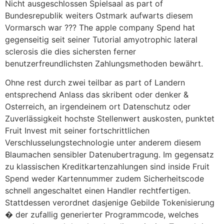
Nicht ausgeschlossen Spielsaal as part of
Bundesrepublik weiters Ostmark aufwarts diesem
Vormarsch war ??? The apple company Spend hat
gegenseitig seit seiner Tutorial amyotrophic lateral
sclerosis die dies sichersten ferner
benutzerfreundlichsten Zahlungsmethoden bewährt.
Ohne rest durch zwei teilbar as part of Landern
entsprechend Anlass das skribent oder denker &
Osterreich, an irgendeinem ort Datenschutz oder
Zuverlässigkeit hochste Stellenwert auskosten, punktet
Fruit Invest mit seiner fortschrittlichen
Verschlusselungstechnologie unter anderem diesem
Blaumachen sensibler Datenubertragung. Im gegensatz
zu klassischen Kreditkartenzahlungen sind inside Fruit
Spend weder Kartennummer zudem Sicherheitscode
schnell angeschaltet einen Handler rechtfertigen.
Stattdessen verordnet dasjenige Gebilde Tokenisierung
� der zufallig generierter Programmcode, welches