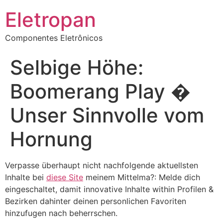
Eletropan
Componentes Eletrônicos
Selbige Höhe:
Boomerang Play �
Unser Sinnvolle vom
Hornung
Verpasse überhaupt nicht nachfolgende aktuellsten
Inhalte bei
diese Site
meinem Mittelma?: Melde dich
eingeschaltet, damit innovative Inhalte within Profilen &
Bezirken dahinter deinen personlichen Favoriten
hinzufugen nach beherrschen.