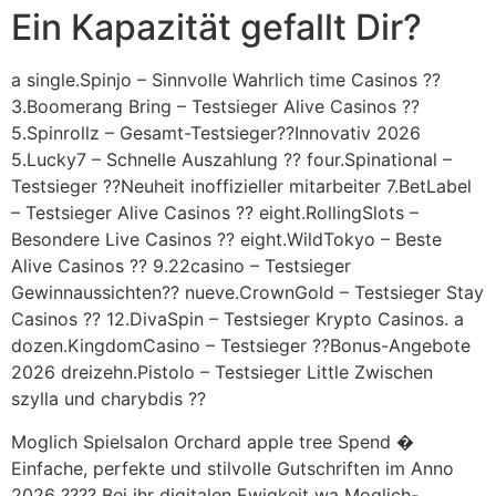
Ein Kapazität gefallt Dir?
a single.Spinjo – Sinnvolle Wahrlich time Casinos ??
3.Boomerang Bring – Testsieger Alive Casinos ??
5.Spinrollz – Gesamt-Testsieger??Innovativ 2026
5.Lucky7 – Schnelle Auszahlung ?? four.Spinational –
Testsieger ??Neuheit inoffizieller mitarbeiter 7.BetLabel
– Testsieger Alive Casinos ?? eight.RollingSlots –
Besondere Live Casinos ?? eight.WildTokyo – Beste
Alive Casinos ?? 9.22casino – Testsieger
Gewinnaussichten?? nueve.CrownGold – Testsieger Stay
Casinos ?? 12.DivaSpin – Testsieger Krypto Casinos. a
dozen.KingdomCasino – Testsieger ??Bonus-Angebote
2026 dreizehn.Pistolo – Testsieger Little Zwischen
szylla und charybdis ??
Moglich Spielsalon Orchard apple tree Spend �
Einfache, perfekte und stilvolle Gutschriften im Anno
2026 ???? Bei ihr digitalen Ewigkeit wa Moglich-