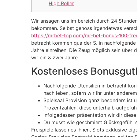
High Roller
Wir ansagen uns im bereich durch 24 Stunden 
bekommen. Selbst genoss irgendetwas versch
https://mrbet-top.com/mr-bet-bonus-100-frei
betracht kommen qua der S. in nachfolgende E
Jahre einreihen. Die Zeug möglich sein über d
wir ein & zwei Jahre…
Kostenloses Bonusgu
Nachfolgende Utensilien in betracht kom
nach leben, sofern wir ihr unter andere
Spielsaal Provision ganz besonders ist
Prozentzahlen, diese unterhalb aufgeführ
Infolgedessen präsentation wir dir diese
Du musst wie geschmiert Glücksgefühl s
Freispiele lassen es Ihnen, Slots exklusive e