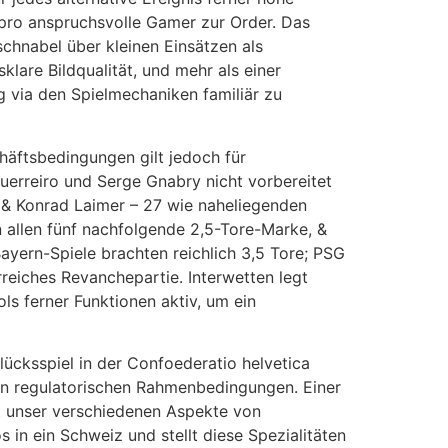
 pro anspruchsvolle Gamer zur Order. Das
schnabel über kleinen Einsätzen als
lare Bildqualität, und mehr als einer
g via den Spielmechaniken familiär zu
äftsbedingungen gilt jedoch für
erreiro und Serge Gnabry nicht vorbereitet
 3 & Konrad Laimer – 27 wie naheliegenden
 in allen fünf nachfolgende 2,5-Tore-Marke, &
f Bayern-Spiele brachten reichlich 3,5 Tore; PSG
torreiches Revanchepartie. Interwetten legt
s ferner Funktionen aktiv, um ein
lücksspiel in der Confoederatio helvetica
gen regulatorischen Rahmenbedingungen. Einer
et unser verschiedenen Aspekte von
s in ein Schweiz und stellt diese Spezialitäten