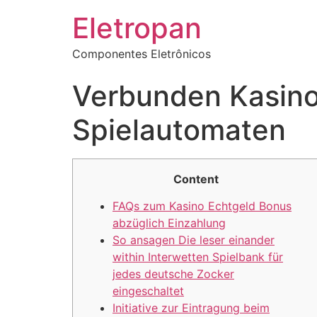
Eletropan
Componentes Eletrônicos
Verbunden Kasino
Spielautomaten
Content
FAQs zum Kasino Echtgeld Bonus
abzüglich Einzahlung
So ansagen Die leser einander
within Interwetten Spielbank für
jedes deutsche Zocker
eingeschaltet
Initiative zur Eintragung beim