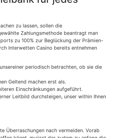
chen zu lassen, sollen die
 gewählte Zahlungsmethode beantragt man
l Sports zu 100% zur Beglückung der Prämien-
rch Interwetten Casino bereits entnehmen
unsereiner periodisch betrachten, ob sie die
hen Geltend machen erst als.
iteren Einschränkungen aufgeführt.
ner Leitbild durchsteigen, unser within Ihnen
tete Überraschungen nach vermeiden. Vorab
haffen könnt, muüsst der zudem zu anfang die