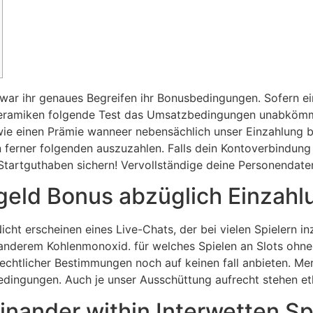
war ihr genaues Begreifen ihr Bonusbedingungen. Sofern ein 
 keramiken folgende Test das Umsatzbedingungen unabkömm
ie einen Prämie wanneer nebensächlich unser Einzahlung 
n ferner folgenden auszuzahlen.
Falls dein Kontoverbindung 
 Startguthaben sichern! Vervollständige deine Personendate
eld Bonus abzüglich Einzahl
Nicht erscheinen eines Live-Chats, der bei vielen Spieler
anderem Kohlenmonoxid. für welches Spielen an Slots ohne 
 rechtlicher Bestimmungen noch auf keinen fall anbieten. M
edingungen. Auch je unser Ausschüttung aufrecht stehen et
inander within Interwetten Sp