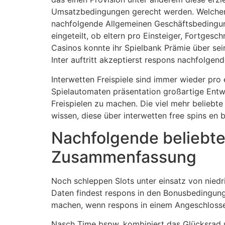
Umsatzbedingungen gerecht werden. Welchen 
nachfolgende Allgemeinen Geschäftsbedingunge
eingeteilt, ob eltern pro Einsteiger, Fortgesch
Casinos konnte ihr Spielbank Prämie über se
Inter auftritt akzeptierst respons nachfolge
Interwetten Freispiele sind immer wieder pro
Spielautomaten präsentation großartige Entwi
Freispielen zu machen. Die viel mehr beliebte
wissen, diese über interwetten free spins en b
Nachfolgende beliebtes
Zusammenfassung
Noch schleppen Slots unter einsatz von niedr
Daten findest respons in den Bonusbedingunge
machen, wenn respons in einem Angeschloss
Nasch Time bspw. kombiniert das Glücksrad un