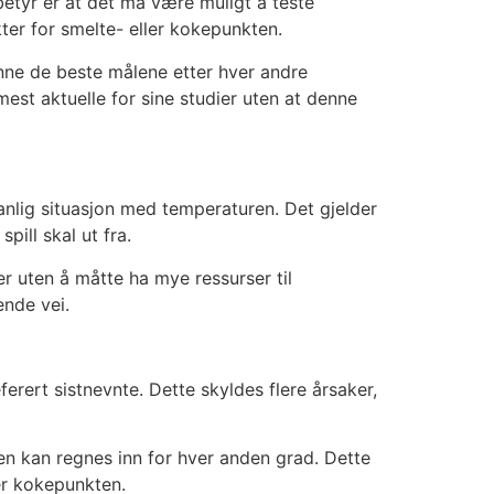
etyr er at det må være muligt å teste
ter for smelte- eller kokepunkten.
inne de beste målene etter hver andre
est aktuelle for sine studier uten at denne
anlig situasjon med temperaturen. Det gjelder
ill skal ut fra.
r uten å måtte ha mye ressurser til
ende vei.
rert sistnevnte. Dette skyldes flere årsaker,
n kan regnes inn for hver anden grad. Dette
er kokepunkten.