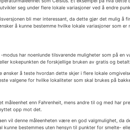
emperaturmåleenhet som Celsius. Et eksempel på hva dette b
utvikler seg under flere lokale variasjoner ved å endre punk
versjonen bli mer interessant, da dette gjør det mulig å f
ønsker å kunne bestemme hvilke lokale variasjoner som er m
ler -modus har noenlunde tilsvarende muligheter som på en v
er kokepunkten de forskjellige bruken av gratis og betalt sp
nsker å teste hvordan dette skjer i flere lokale omgivelse
este valgene for hvilke lokaliteter som skal brukes på bakk
 måleenhet enn Fahrenheit, mens andre til og med har prefe
nyttet opp mot det.
aen vil denne måleenheten være en god valgmulighet, da de
kal kunne bestemmes uten hensyn til punkter for smelte- ell