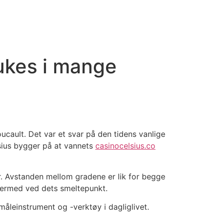
ukes i mange
ucault. Det var et svar på den tidens vanlige
sius bygger på at vannets
casinocelsius.co
r. Avstanden mellom gradene er lik for begge
 dermed ved dets smeltepunkt.
åleinstrument og -verktøy i dagliglivet.