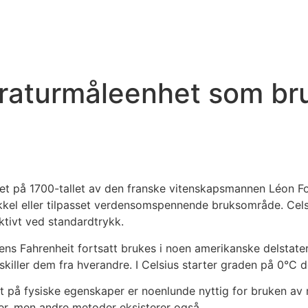
eraturmåleenhet som br
let på 1700-tallet av den franske vitenskapsmannen Léon Fo
økkel eller tilpasset verdensomspennende bruksområde. Cel
tivt ved standardtrykk.
mens Fahrenheit fortsatt brukes i noen amerikanske delstate
skiller dem fra hverandre. I Celsius starter graden på 0°C
 på fysiske egenskaper er noenlunde nyttig for bruken av m
r, men andre metoder eksisterer også.