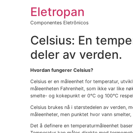
Eletropan
Componentes Eletrônicos
Celsius: En temp
deler av verden.
Hvordan fungerer Celsius?
Celsius er en måleenhet for temperatur, utvik
måleenheten Fahrenheit, som ikke var like n
smelte- og kokepunkt er 0°C og 100°C respek
Celsius brukes nå i størstedelen av verden, 
måleenheter, men punktet hvor vann smelter, 
Det å definere en temperaturmåleenhet basert
Temperatur kan måles direkte med termomete