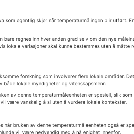
va som egentlig skjer når temperaturmålingen blir utført. En
man bare regnes inn hver anden grad selv om den nye målein
vis lokale variasjoner skal kunne bestemmes uten å måtte 
ksomme forskning som involverer flere lokale områder. Det
av både lokale myndigheter og vitenskapsmenn.
en av denne temperaturmåleenheten er spesiell, slik som i
vil være vanskelig å si uten å vurdere lokale kontekster.
s når bruken av denne temperaturmåleenheten også er spesie
nlunde vil være nødvendig med å nå enighet innenfor.