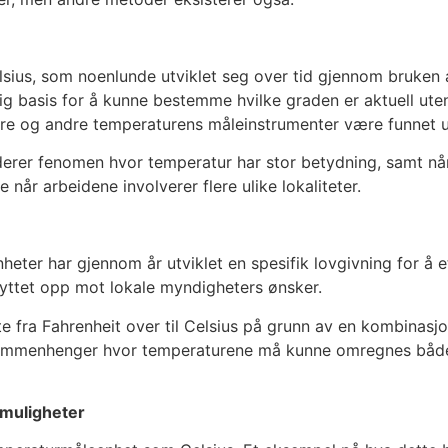
lsius, som noenlunde utviklet seg over tid gjennom bruken 
g basis for å kunne bestemme hvilke graden er aktuell uten 
re og andre temperaturens måleinstrumenter være funnet u
derer fenomen hvor temperatur har stor betydning, samt når
 når arbeidene involverer flere ulike lokaliteter.
ter har gjennom år utviklet en spesifik lovgivning for å et
yttet opp mot lokale myndigheters ønsker.
te fra Fahrenheit over til Celsius på grunn av en kombinasj
sammenhenger hvor temperaturene må kunne omregnes både 
gmuligheter