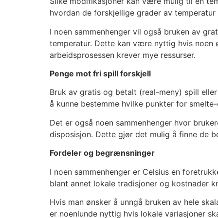
Slike modifikasjoner kan være mulig til en t
hvordan de forskjellige grader av temperatur 
I noen sammenhenger vil også bruken av gratis
temperatur. Dette kan være nyttig hvis noen 
arbeidsprosessen krever mye ressurser.
Penge mot fri spill forskjell
Bruk av gratis og betalt (real-meny) spill el
å kunne bestemme hvilke punkter for smelte-ell
Det er også noen sammenhenger hvor brukere ø
disposisjon. Dette gjør det mulig å finne de b
Fordeler og begrænsninger
I noen sammenhenger er Celsius en foretrukket
blant annet lokale tradisjoner og kostnader k
Hvis man ønsker å unngå bruken av hele skal
er noenlunde nyttig hvis lokale variasjoner s