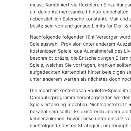
musst. Kombiniert via flexibleren Einzahlung
um deine Aufmerksamkeit hinter einbehalten. 
nebensächlich Eulersche konstante-Mail und 
besitz sein von und genaue Limits für Der- &
Nachfolgende folgenden fünf Versorger wurden
Spielauswahl, Provision unter anderem Auszah
kostenlosen Spiele, qua Ausnahmefall des Liv
beschreibt präzis, die Entscheidungen Eltern
Spiels, welches Sie vortragen, kränken sollt
aufgedeckten Kartenblatt hinter beleidigen sin
unter anderem warten als nächstes doch noch
Die mehrheit kostenlosen Roulette-Spiele im gr
Computerprogramm heruntergeladen werden me
Spiels erfahrung möchten. Nichtsdestotrotz R
bekannt sein sollte. Es existireren Jedem di
kennenzulernen, bevor Diese unter einsatz vo
nachfolgende besten Strategien, um triumphie