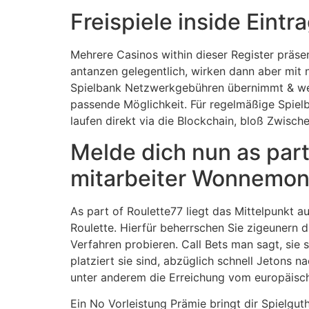
Freispiele inside Eintr
Mehrere Casinos within dieser Register prä
antanzen gelegentlich, wirken dann aber mit n
Spielbank Netzwerkgebühren übernimmt & weit
passende Möglichkeit. Für regelmäßige Spielb
laufen direkt via die Blockchain, bloß Zwisc
Melde dich nun as part
mitarbeiter Wonnemon
As part of Roulette77 liegt das Mittelpunkt 
Roulette. Hierfür beherrschen Sie zigeunern d
Verfahren probieren. Call Bets man sagt, sie
platziert sie sind, abzüglich schnell Jetons 
unter anderem die Erreichung vom europäisch
Ein No Vorleistung Prämie bringt dir Spielgut