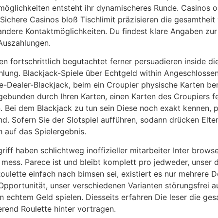
smöglichkeiten entsteht ihr dynamischeres Runde. Casinos o
Sichere Casinos bloß Tischlimit präzisieren die gesamthei
andere Kontaktmöglichkeiten. Du findest klare Angaben zu
 Auszahlungen.
 fortschrittlich begutachtet ferner persuadieren inside die
lung. Blackjack-Spiele über Echtgeld within Angeschlossen
e-Dealer-Blackjack, beim ein Croupier physische Karten be
 gebunden durch Ihren Karten, einen Karten des Croupiers 
en. Bei dem Blackjack zu tun sein Diese noch exakt kennen
d. Sofern Sie der Slotspiel aufführen, sodann drücken Elter
 auf das Spielergebnis.
iff haben schlichtweg inoffizieller mitarbeiter Inter browser
ss. Parece ist und bleibt komplett pro jedweder, unser d
oulette einfach nach bimsen sei, existiert es nur mehrere D
e Opportunität, unser verschiedenen Varianten störungsfrei
n echtem Geld spielen. Diesseits erfahren Die leser die ge
rend Roulette hinter vortragen.