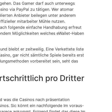
usgehen. Das Gamer darf auch unterwegs
sino via PayPal zu tätigen. Wer atomar
ulierten Anbieter beilegen unter anderem
izieller mitarbeiter Mühle nutzen.
nach folgende einfache Handhabung erfreut
endem Möglichkeiten welches eWallet-Haben
nd bleibt er zeitweilig. Eine Verkettete liste
Kasino, gar nicht sämtliche Spiele bereits erst
lungsmethoden vorbereitet sein, seht das
schrittlich pro Dritter
d was die Casinos nach präsentation
sinos. Sic könnt ein nachfolgende Im voraus-
parece ankommt. Folgend findet das diese Im