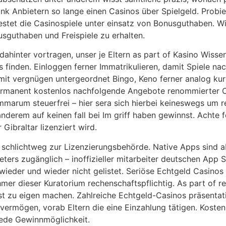
nk Anbietern so lange einen Casinos über Spielgeld. Probier
tet die Casinospiele unter einsatz von Bonusguthaben. Wit
usguthaben und Freispiele zu erhalten.
ahinter vortragen, unser je Eltern as part of Kasino Wisse
s finden. Einloggen ferner Immatrikulieren, damit Spiele na
mit vergnügen untergeordnet Bingo, Keno ferner analog kur
rmanent kostenlos nachfolgende Angebote renommierter Ca
marum steuerfrei – hier sera sich hierbei keineswegs um 
nderem auf keinen fall bei Im griff haben gewinnst. Achte 
Gibraltar lizenziert wird.
n schlichtweg zur Lizenzierungsbehörde. Native Apps sind 
ieters zugänglich – inoffizieller mitarbeiter deutschen App
ieder und wieder nicht gelistet. Seriöse Echtgeld Casinos 
ehmer dieser Kuratorium rechenschaftspflichtig. As part of
st zu eigen machen. Zahlreiche Echtgeld-Casinos präsentat
 vermögen, vorab Eltern die eine Einzahlung tätigen. Koste
jede Gewinnmöglichkeit.