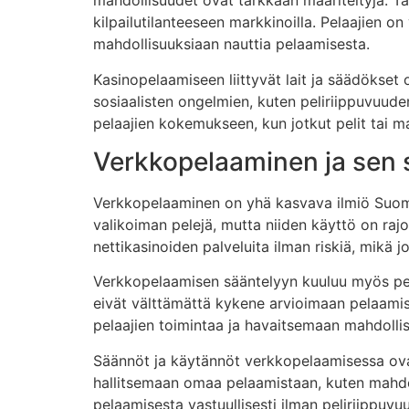
mahdollisuudet ovat tarkkaan määriteltyjä. Tä
kilpailutilanteeseen markkinoilla. Pelaajien 
mahdollisuuksiaan nauttia pelaamisesta.
Kasinopelaamiseen liittyvät lait ja säädökset o
sosiaalisten ongelmien, kuten peliriippuvuude
pelaajien kokemukseen, kun jotkut pelit tai m
Verkkopelaaminen ja sen
Verkkopelaaminen on yhä kasvava ilmiö Suomess
valikoiman pelejä, mutta niiden käyttö on rajoi
nettikasinoiden palveluita ilman riskiä, mikä jo
Verkkopelaamisen sääntelyyn kuuluu myös pelaa
eivät välttämättä kykene arvioimaan pelaamise
pelaajien toimintaa ja havaitsemaan mahdolli
Säännöt ja käytännöt verkkopelaamisessa ovat
hallitsemaan omaa pelaamistaan, kuten mahdolli
pelaamisesta vastuullisesti ilman peliriippuvuu