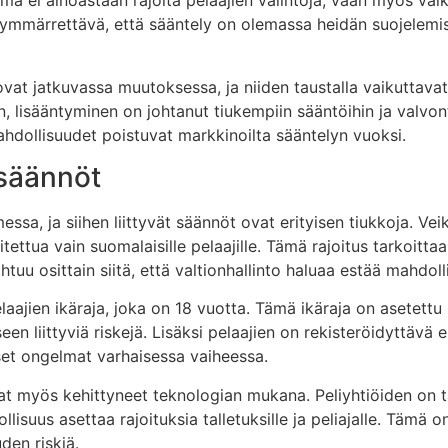
mä ei ainoastaan rajoita pelaajien valintoja, vaan myös vai
on ymmärrettävä, että sääntely on olemassa heidän suojelemi
vat jatkuvassa muutoksessa, ja niiden taustalla vaikuttavat e
n, lisääntyminen on johtanut tiukempiin sääntöihin ja valv
ahdollisuudet poistuvat markkinoilta sääntelyn vuoksi.
 säännöt
a, ja siihen liittyvät säännöt ovat erityisen tiukkoja. Vei
tettua vain suomalaisille pelaajille. Tämä rajoitus tarkoitta
htuu osittain siitä, että valtionhallinto haluaa estää mahdoll
jien ikäraja, joka on 18 vuotta. Tämä ikäraja on asetettu s
en liittyviä riskejä. Lisäksi pelaajien on rekisteröidyttäv
set ongelmat varhaisessa vaiheessa.
 myös kehittyneet teknologian mukana. Peliyhtiöiden on tar
suus asettaa rajoituksia talletuksille ja peliajalle. Tämä on
den riskiä.