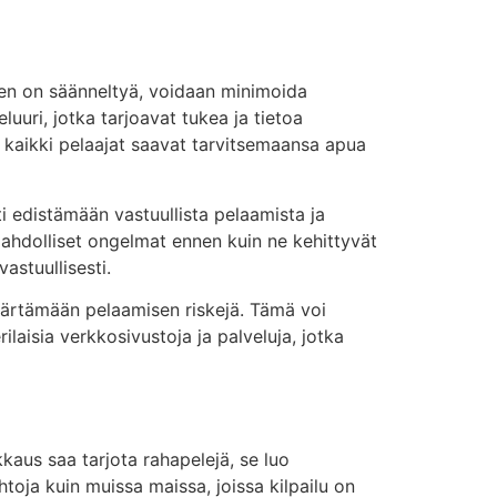
nen on säänneltyä, voidaan minimoida
luuri, jotka tarjoavat tukea ja tietoa
 kaikki pelaajat saavat tarvitsemaansa apua
i edistämään vastuullista pelaamista ja
mahdolliset ongelmat ennen kuin ne kehittyvät
astuullisesti.
mmärtämään pelaamisen riskejä. Tämä voi
ilaisia verkkosivustoja ja palveluja, jotka
kaus saa tarjota rahapelejä, se luo
htoja kuin muissa maissa, joissa kilpailu on