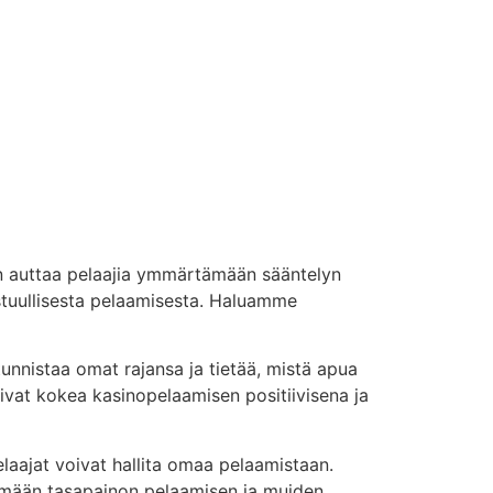
n auttaa pelaajia ymmärtämään sääntelyn
astuullisesta pelaamisesta. Haluamme
tunnistaa omat rajansa ja tietää, mistä apua
ivat kokea kasinopelaamisen positiivisena ja
elaajat voivat hallita omaa pelaamistaan.
tämään tasapainon pelaamisen ja muiden