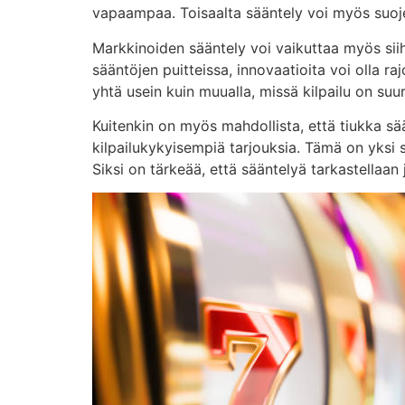
vapaampaa. Toisaalta sääntely voi myös suojell
Markkinoiden sääntely voi vaikuttaa myös siihe
sääntöjen puitteissa, innovaatioita voi olla ra
yhtä usein kuin muualla, missä kilpailu on suu
Kuitenkin on myös mahdollista, että tiukka sää
kilpailukykyisempiä tarjouksia. Tämä on yksi su
Siksi on tärkeää, että sääntelyä tarkastellaan 