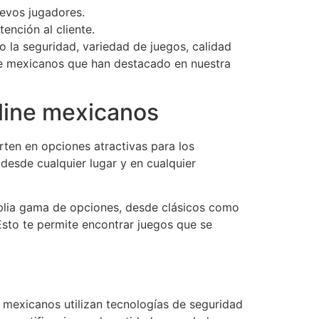
uevos jugadores.
ención al cliente.
o la seguridad, variedad de juegos, calidad
ine mexicanos que han destacado en nuestra
nline mexicanos
rten en opciones atractivas para los
 desde cualquier lugar y en cualquier
mplia gama de opciones, desde clásicos como
Esto te permite encontrar juegos que se
e mexicanos utilizan tecnologías de seguridad