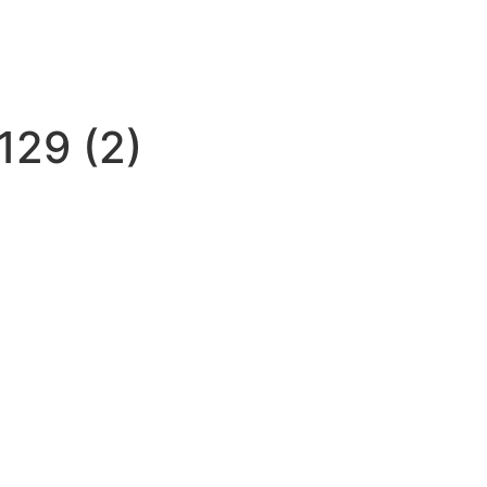
129 (2)