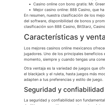
Casino online con bono gratis: Mr. Gre
Mejor casino online: 888 Casino, que ha
En resumen, nuestra clasificación de los mej
del software, disponibilidad de bonos y prom
clasificación son 888 Casino, BitStarz, Casin
Características y vent
Los mejores casinos online mexicanos ofrecen
jugadores. Uno de los principales beneficios 
momento, siempre y cuando tengas una conex
Otra ventaja es la variedad de juegos que o
el blackjack y el ruleta, hasta juegos más m
adapten a tus preferencias y estilo de juego.
Seguridad y confiabilidad
La seguridad y confiabilidad son fundamental