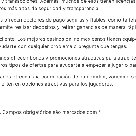
 y transacciones. Además, muchos de ellos tienen licencias 
res más altos de seguridad y transparencia.
 ofrecen opciones de pago seguras y fiables, como tarjeta
ermite realizar depósitos y retirar ganancias de manera ráp
 cliente. Los mejores casinos online mexicanos tienen equipo
 ayudarte con cualquier problema o pregunta que tengas.
anos ofrecen bonos y promociones atractivas para atraerte
ros tipos de ofertas para ayudarte a empezar a jugar o pa
anos ofrecen una combinación de comodidad, variedad, segu
erten en opciones atractivas para los jugadores.
.
Campos obrigatórios são marcados com
*