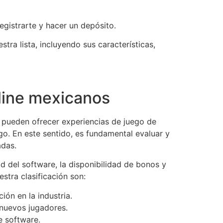
egistrarte y hacer un depósito.
ra lista, incluyendo sus características,
nline mexicanos
s pueden ofrecer experiencias de juego de
go. En este sentido, es fundamental evaluar y
adas.
d del software, la disponibilidad de bonos y
stra clasificación son:
ón en la industria.
 nuevos jugadores.
e software.