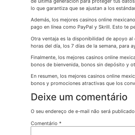
de última generación para proteger tus datos
lo que garantiza que se ajustan a los estánda
Además, los mejores casinos online mexicanos
pago en línea como PayPal y Skrill. Esto te p
Otra ventaja es la disponibilidad de apoyo al
horas del día, los 7 días de la semana, para
Finalmente, los mejores casinos online mexic
bonos de bienvenida, bonos sin depósito y ot
En resumen, los mejores casinos online mexic
bonos y promociones atractivas que los convi
Deixe um comentário
O seu endereço de e-mail não será publicado
Comentário
*