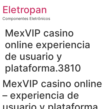
Eletropan
Componentes Eletrônicos
MexVIP casino
online experiencia
de usuario y
plataforma.3810
MexVIP casino online
– experiencia de
usuario y plataforma