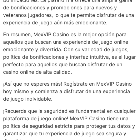
de bonificaciones y promociones para nuevos y
veteranos jugadores, lo que te permite disfrutar de una
experiencia de juego aún más emocionante.
En resumen, MexVIP Casino es la mejor opción para
aquellos que buscan una experiencia de juego online
emocionante y divertida. Con su variedad de juegos,
política de bonificaciones y interfaz intuitiva, es el lugar
perfecto para aquellos que buscan disfrutar de un
casino online de alta calidad.
¡Así que no esperes más! Regístrate en MexVIP Casino
hoy mismo y comienza a disfrutar de una experiencia
de juego inolvidable.
¡Recuerda que la seguridad es fundamental en cualquier
plataforma de juego online! MexVIP Casino tiene una
política de seguridad estricta para proteger tus datos y
garantizar que tu experiencia de juego sea segura y